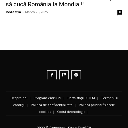
să ducă România la Mondial!”
Redacția
-
March 26, 2025
0
Despre noi
|
Program emisiuni
|
Harta stații SPTFM
|
Termeni și
condiții
|
Politica de confidențialitate
|
Politică privind fișierele
cookies
|
Codul deontologic
|