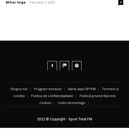
Mihai Iorga
-
February 1, 2022
0
Despre noi
|
Program emisiuni
|
Harta stații SPTFM
|
Termeni și
condiții
|
Politica de confidențialitate
|
Politică privind fișierele
cookies
|
Codul deontologic
|
2022 © Copyright - Sport Total FM