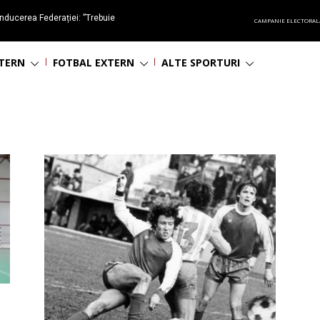
nducerea Federației: ”Trebuie
CAMPANIE ELECTORAL
oluționa fotbalul românesc
NTERN
FOTBAL EXTERN
ALTE SPORTURI