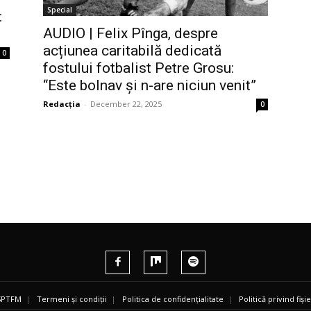
Special
:
AUDIO | Felix Pînga, despre
acțiunea caritabilă dedicată
0
fostului fotbalist Petre Grosu:
“Este bolnav și n-are niciun venit”
Redacția
-
December 22, 2025
0
 SPTFM
|
Termeni și condiții
|
Politica de confidențialitate
|
Politică privind fiș