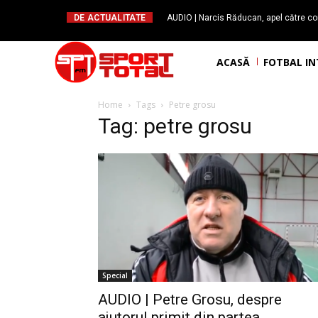
DE ACTUALITATE
AUDIO | Narcis Răducan, apel către co
spus stop!”. Măsurile care pot rev
ACASĂ
FOTBAL I
Home
Tags
Petre grosu
Tag: petre grosu
Special
AUDIO | Petre Grosu, despre
ajutorul primit din partea