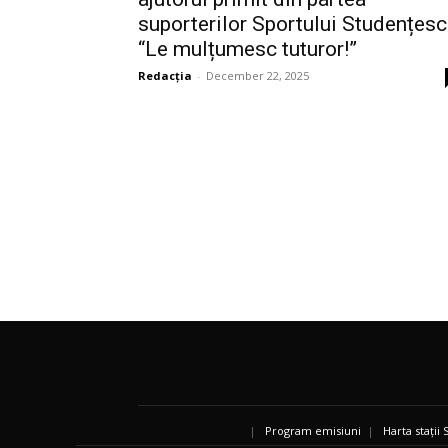
suporterilor Sportului Studențesc
“Le mulțumesc tuturor!”
Redacția
-
December 22, 2025
|
Program emisiuni
|
Harta stații