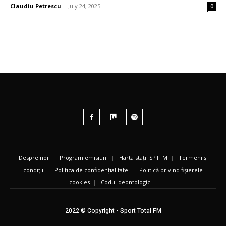
Claudiu Petrescu
-
July 24, 2025
0
Despre noi
|
Program emisiuni
|
Harta stații SPTFM
|
Termeni și
condiții
|
Politica de confidențialitate
|
Politică privind fișierele
cookies
|
Codul deontologic
|
2022 © Copyright - Sport Total FM