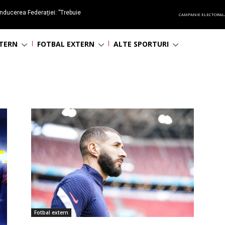
nducerea Federației: ”Trebuie
CAMPANIE ELECTORAL
oluționa fotbalul românesc
NTERN
FOTBAL EXTERN
ALTE SPORTURI
Fotbal extern