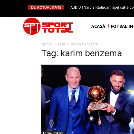
DE ACTUALITATE
AUDIO | Narcis Răducan, apel către co
spus stop!”. Măsurile care pot rev
ACASĂ
FOTBAL I
Home
Tags
Karim benzema
Tag: karim benzema
Fotbal extern