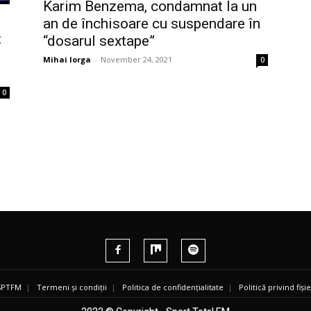
Karim Benzema, condamnat la un
an de închisoare cu suspendare în
:
“dosarul sextape”
Mihai Iorga
-
November 24, 2021
0
0
 SPTFM
|
Termeni și condiții
|
Politica de confidențialitate
|
Politică privind fiș