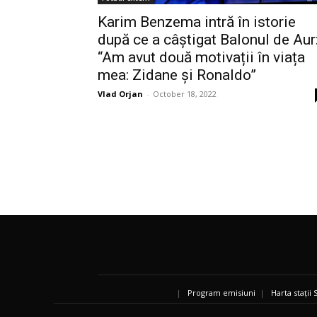
Karim Benzema intră în istorie
după ce a câștigat Balonul de Aur
“Am avut două motivații în viața
mea: Zidane și Ronaldo”
Vlad Orjan
-
October 18, 2022
|
Program emisiuni
|
Harta stații