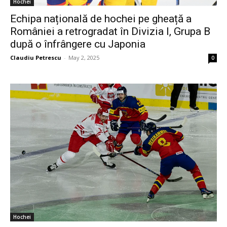
Hochei
Echipa națională de hochei pe gheață a
României a retrogradat în Divizia I, Grupa B
după o înfrângere cu Japonia
Claudiu Petrescu
-
May 2, 2025
0
Hochei