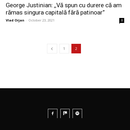
George Justinian: ,,Vă spun cu durere că am
rămas singura capitală fără patinoar”
Vlad Orjan
-
October 23, 2021
0
1
2