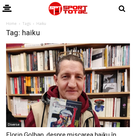
Home
Tags
Haiku
Tag: haiku
Diverse
Florin Golban, despre mișcarea haiku în