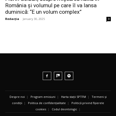
România și volumul pe care îl va lansa
duminică: “E un volum complex”
Redacția
-
January 30, 2025
0
Despre noi
|
Program emisiuni
|
Harta stații SPTFM
|
Termeni și
condiții
|
Politica de confidențialitate
|
Politică privind fișierele
cookies
|
Codul deontologic
|