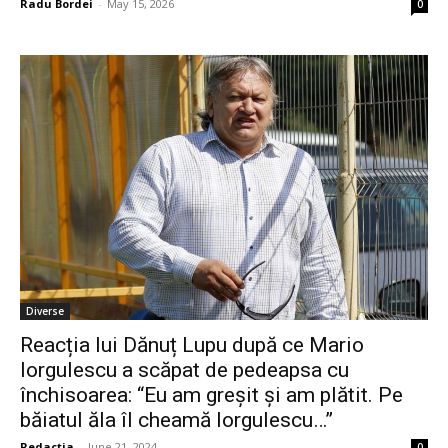
Radu Bordei
-
May 15, 2026
0
Diverse
Reacția lui Dănuț Lupu după ce Mario
Iorgulescu a scăpat de pedeapsa cu
închisoarea: “Eu am greșit și am plătit. Pe
băiatul ăla îl cheamă Iorgulescu…”
Redacția
-
June 21, 2024
0