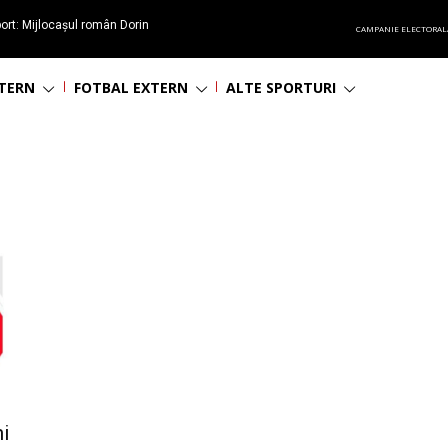
ort: Mijlocașul român Dorin
CAMPANIE ELECTORAL
60 de ani
NTERN
FOTBAL EXTERN
ALTE SPORTURI
ni