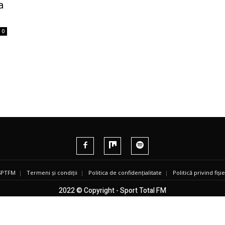
a
0
 SPTFM
|
Termeni și condiții
|
Politica de confidențialitate
|
Politică privind fiș
2022 © Copyright - Sport Total FM