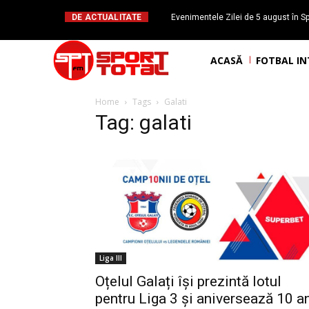
DE ACTUALITATE
Evenimentele Zilei de 5 august în Sp
Mateuț împlinește 
ACASĂ
FOTBAL I
Home
Tags
Galati
Tag: galati
Liga III
Oțelul Galați își prezintă lotul
pentru Liga 3 și aniversează 10 a