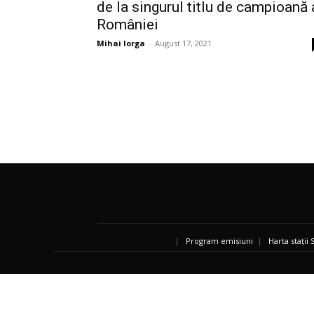
de la singurul titlu de campioană 
României
Mihai Iorga
-
August 17, 2021
|
Program emisiuni
|
Harta stații