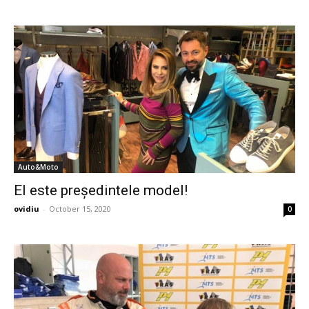
Auto&Moto
El este președintele model!
ovidiu
-
October 15, 2020
0