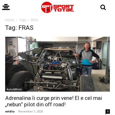
Home
Tags
FRAS
Tag: FRAS
Auto&Moto
Adrenalina îi curge prin vene! El e cel mai
„nebun” pilot din off road!
ovidiu
-
November 1, 2020
0