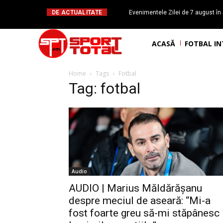
DE ACTUALITATE
Evenimentele Zilei de 7 august în 
românesc Octavian Morariu
ACASĂ
FOTBAL I
Home
Tags
Fotbal
Tag: fotbal
Audio
AUDIO | Marius Măldărășanu
despre meciul de aseară: “Mi-a
fost foarte greu să-mi stăpânesc