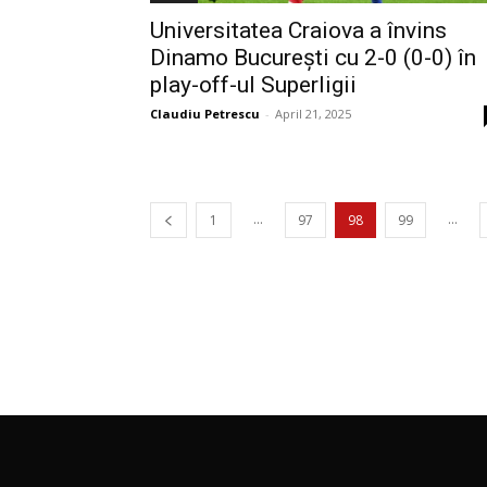
Universitatea Craiova a învins
Dinamo București cu 2-0 (0-0) în
play-off-ul Superligii
Claudiu Petrescu
-
April 21, 2025
...
...
1
97
98
99