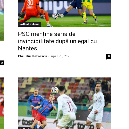
Fotbal extern
PSG menține seria de
invincibilitate după un egal cu
Nantes
Claudiu Petrescu
-
April 23, 2025
0
0