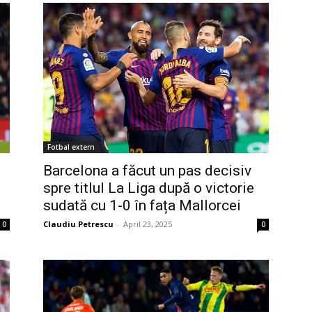
Fotbal extern
Barcelona a făcut un pas decisiv
spre titlul La Liga după o victorie
sudată cu 1-0 în fața Mallorcei
Claudiu Petrescu
-
April 23, 2025
0
0