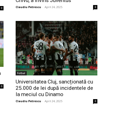
Chivu, a învins Juventus
Claudiu Petrescu
-
April 24, 2025
0
0
a
Fotbal
Universitatea Cluj, sancționată cu
0
25.000 de lei după incidentele de
la meciul cu Dinamo
Claudiu Petrescu
-
April 24, 2025
0