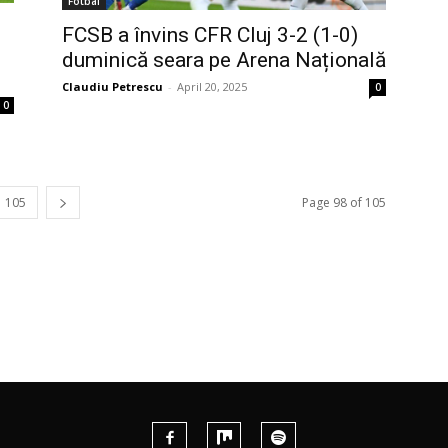
Fotbal
FCSB a învins CFR Cluj 3-2 (1-0)
duminică seara pe Arena Națională
Claudiu Petrescu
-
April 20, 2025
0
0
105
Page 98 of 105