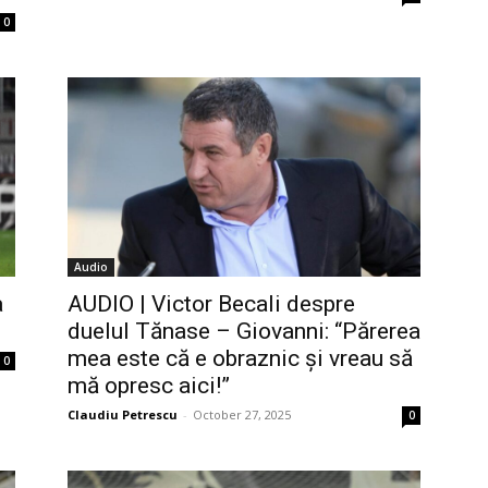
0
Audio
a
AUDIO | Victor Becali despre
duelul Tănase – Giovanni: “Părerea
mea este că e obraznic și vreau să
0
mă opresc aici!”
Claudiu Petrescu
-
October 27, 2025
0