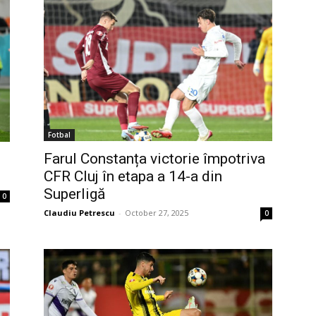
Fotbal
Farul Constanța victorie împotriva
CFR Cluj în etapa a 14-a din
Superligă
0
Claudiu Petrescu
-
October 27, 2025
0