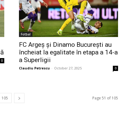
Fotbal
FC Argeș și Dinamo București au
gă
încheiat la egalitate în etapa a 14-a
a Superligii
0
Claudiu Petrescu
-
October 27, 2025
0
105
Page 51 of 105