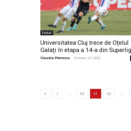
Fotbal
Universitatea Cluj trece de Oțelul
Galați în etapa a 14-a din Superli
Claudiu Petrescu
-
October 27, 2025
...
...
1
50
51
52