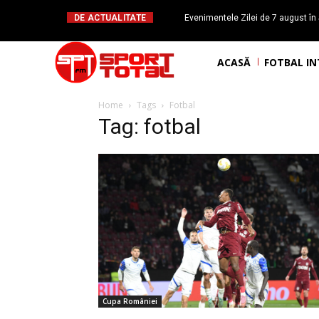
DE ACTUALITATE
Evenimentele Zilei de 7 august în 
românesc Octavian Morariu
ACASĂ
FOTBAL I
Home
Tags
Fotbal
Tag: fotbal
Cupa României