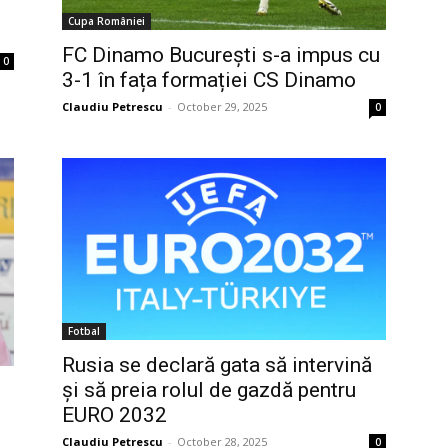
Cupa României
FC Dinamo București s-a impus cu
0
3-1 în fața formației CS Dinamo
Claudiu Petrescu
-
October 29, 2025
0
Fotbal
Rusia se declară gata să intervină
și să preia rolul de gazdă pentru
EURO 2032
Claudiu Petrescu
-
October 28, 2025
0