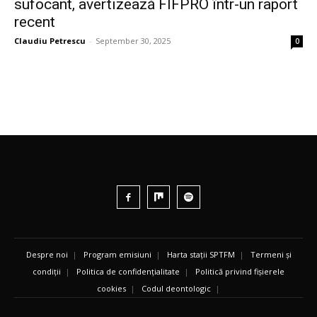
sufocant, avertizează FIFPRO într-un raport
recent
Claudiu Petrescu
-
September 30, 2025
0
Despre noi
|
Program emisiuni
|
Harta stații SPTFM
|
Termeni și
condiții
|
Politica de confidențialitate
|
Politică privind fișierele
cookies
|
Codul deontologic
|