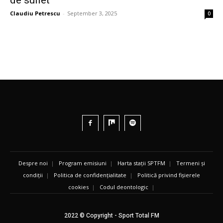
Claudiu Petrescu
-
September 3, 2025
0
Despre noi
|
Program emisiuni
|
Harta stații SPTFM
|
Termeni și
condiții
|
Politica de confidențialitate
|
Politică privind fișierele
cookies
|
Codul deontologic
|
2022 © Copyright - Sport Total FM