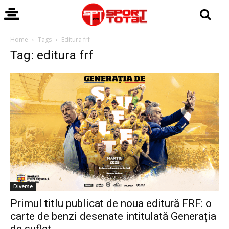
Home
Tags
Editura frf
Tag: editura frf
Diverse
Primul titlu publicat de noua editură FRF: o
carte de benzi desenate intitulată Generația
de suflet