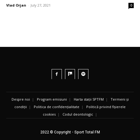
Vlad Orjan
-
July 27, 2021
0
Despre noi
|
Program emisiuni
|
Harta stații SPTFM
|
Termeni și
condiții
|
Politica de confidențialitate
|
Politică privind fișierele
cookies
|
Codul deontologic
|
2022 © Copyright - Sport Total FM