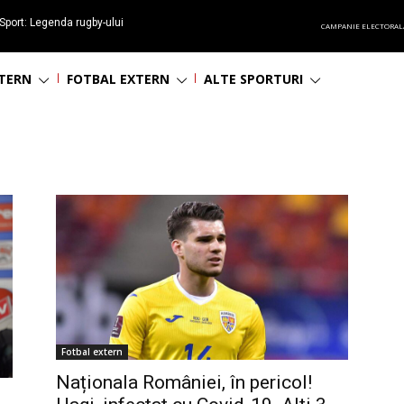
Sport: Legenda rugby-ului
CAMPANIE ELECTORAL
 împlinește 65 ani
NTERN
FOTBAL EXTERN
ALTE SPORTURI
Fotbal extern
Naționala României, în pericol!