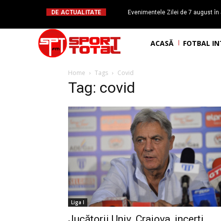
DE ACTUALITATE
Evenimentele Zilei de 7 august în 
românesc Octavian Morariu
ACASĂ
FOTBAL I
Home
Tags
Covid
Tag: covid
Liga I
Jucătorii Univ. Craiova, incerți