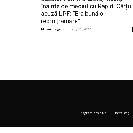
înainte de meciul cu Rapid. Cârțu
acuză LPF: “Era bună o
reprogramare”
Mihai Iorga
-
January 21, 2022
|
Program emisiuni
|
Harta stații