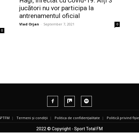
Hagi, infectat cu Covid-19. Alți 3
jucători nu vor participa la
antrenamentul oficial
Vlad Orjan
-
September 7, 2021
0
0
 SPTFM
|
Termeni și condiții
|
Politica de confidențialitate
|
Politică privind fiș
2022 © Copyright - Sport Total FM