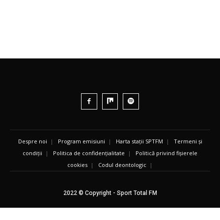
Despre noi
|
Program emisiuni
|
Harta stații SPTFM
|
Termeni și
condiții
|
Politica de confidențialitate
|
Politică privind fișierele
cookies
|
Codul deontologic
|
2022 © Copyright - Sport Total FM