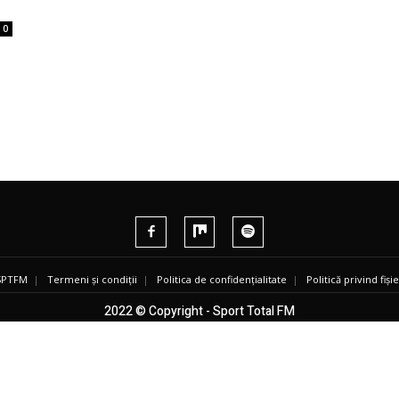
0
 SPTFM
|
Termeni și condiții
|
Politica de confidențialitate
|
Politică privind fiș
2022 © Copyright - Sport Total FM