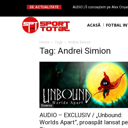
DE ACTUALITATE
AUDIO | Îl cunoaștem pe Alex Crișan,
“Snooker-ul este genul de spor
ACASĂ
FOTBAL I
Home
Tags
Andrei Simion
Tag: Andrei Simion
Diverse
AUDIO – EXCLUSIV / „Unbound:
Worlds Apart”, proaspăt lansat pe