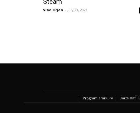
Steam
Vlad Orjan
-
July 31, 2021
|
Program emisiuni
|
Harta stații