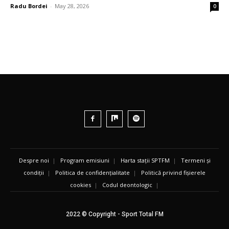
Radu Bordei
-
May 28, 2026
0
Despre noi
|
Program emisiuni
|
Harta stații SPTFM
|
Termeni și
condiții
|
Politica de confidențialitate
|
Politică privind fișierele
cookies
|
Codul deontologic
|
2022 © Copyright - Sport Total FM