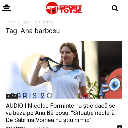
Home
Tags
Ana barbosu
Tag: Ana barbosu
Audio
AUDIO | Nicolae Forminte nu știe dacă se
va baza pe Ana Bărbosu: ”Situație neclară.
De Sabrina Voinea nu știu nimic”
Radu Bordei
-
June 2, 2026
0