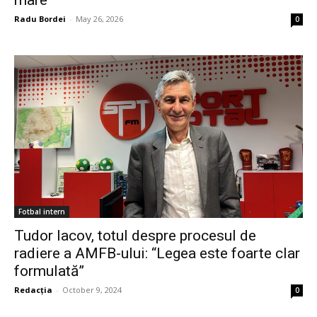
mare”
Radu Bordei
-
May 26, 2026
0
Fotbal intern
Tudor Iacov, totul despre procesul de
radiere a AMFB-ului: “Legea este foarte clar
formulată”
Redacția
-
October 9, 2024
0