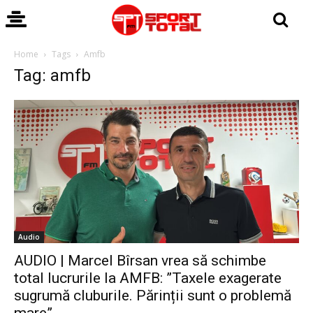
Home
Tags
Amfb
Tag: amfb
Audio
AUDIO | Marcel Bîrsan vrea să schimbe
total lucrurile la AMFB: ”Taxele exagerate
sugrumă cluburile. Părinții sunt o problemă