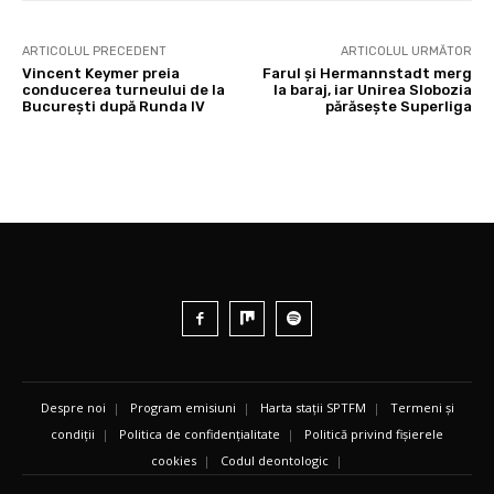
ARTICOLUL PRECEDENT
ARTICOLUL URMĂTOR
Vincent Keymer preia
Farul și Hermannstadt merg
conducerea turneului de la
la baraj, iar Unirea Slobozia
București după Runda IV
părăsește Superliga
Despre noi
|
Program emisiuni
|
Harta stații SPTFM
|
Termeni și
condiții
|
Politica de confidențialitate
|
Politică privind fișierele
cookies
|
Codul deontologic
|