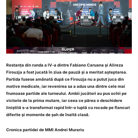
Restan
ța din runda a IV-a dintre Fabiano Caruana și Alireza
Firouzja a fost jucată în ziua de pauză și a meritat așteptarea.
Partida fusese amânată după ce Firouzja nu a putut juca din
motive medicale, iar revenirea sa a adus una dintre cele mai
frumoase partide ale turneului. Ambii jucători au pus ochii pe
victorie de la prima mutare, iar ceea ce părea o deschidere
liniștită s-a transformat rapid într-o luptă cu rocade pe flancuri
diferite ș
i momente de
ș
ah de
înaltă
clas
ă.
Cronic
a partidei
de
MMI
Andrei Murariu