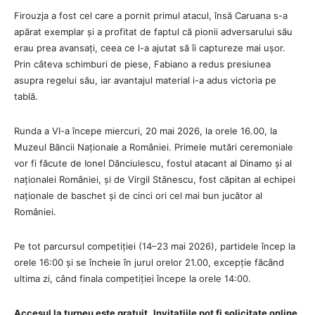
Firouzja a fost cel care a pornit primul atacul, însă Caruana s-a
apărat exemplar și a profitat de faptul că pionii adversarului său
erau prea avansați, ceea ce l-a ajutat să îi captureze mai ușor.
Prin câteva schimburi de piese, Fabiano a redus presiunea
asupra regelui său, iar avantajul material i-a adus victoria pe
tablă.
Runda a VI-a începe miercuri, 20 mai 2026, la orele 16.00, la
Muzeul Băncii Naționale a României. Primele mutări ceremoniale
vor fi făcute de Ionel Dănciulescu, fostul atacant al Dinamo și al
naționalei României, și de Virgil Stănescu, fost căpitan al echipei
naționale de baschet și de cinci ori cel mai bun jucător al
României.
Pe tot parcursul competiției (14–23 mai 2026), partidele încep la
orele 16:00 și se încheie în jurul orelor 21.00, excepție făcând
ultima zi, când finala competiției începe la orele 14:00.
Accesul la turneu este gratuit
.
Invita
țiile pot fi solicitate online