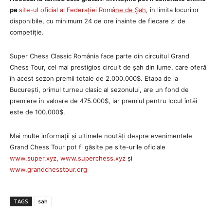
pe
site-ul oficial al Federației Româ
ne de
Ș
ah
, în limita locurilor
disponibile, cu minimum 24 de ore înainte de fiecare zi de
competiție.
Super Chess Classic România face parte din circuitul Grand
Chess Tour, cel mai prestigios circuit de șah din lume, care oferă
în acest sezon premii totale de 2.000.000$. Etapa de la
București, primul turneu clasic al sezonului, are un fond de
premiere în valoare de 475.000$, iar premiul pentru locul întâi
este de 100.000$.
Mai multe informații și ultimele noutăți despre evenimentele
Grand Chess Tour pot fi găsite pe site-urile oficiale
www.super.xyz
,
www.superchess.xyz
și
www.grandchesstour.org
TAGS
sah