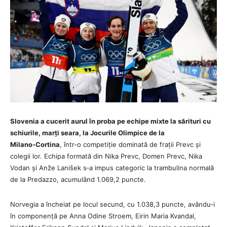
Slovenia a cucerit aurul în proba pe echipe mixte la sărituri cu
schiurile, marți seara, la Jocurile Olimpice de la
Milano‑Cortina
, într‑o competiție dominată de frații Prevc și
colegii lor. Echipa formată din Nika Prevc, Domen Prevc, Nika
Vodan și Anže Lanišek s‑a impus categoric la trambulina normală
de la Predazzo, acumulând 1.069,2 puncte.
Norvegia a încheiat pe locul secund, cu 1.038,3 puncte, avându‑i
în componență pe Anna Odine Stroem, Eirin Maria Kvandal,