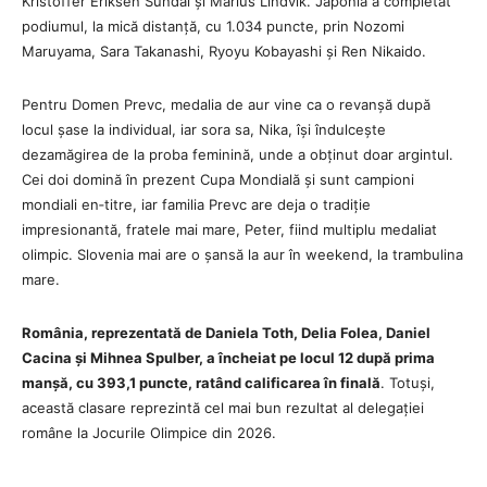
Kristoffer Eriksen Sundal și Marius Lindvik. Japonia a completat
podiumul, la mică distanță, cu 1.034 puncte, prin Nozomi
Maruyama, Sara Takanashi, Ryoyu Kobayashi și Ren Nikaido.
Pentru Domen Prevc, medalia de aur vine ca o revanșă după
locul șase la individual, iar sora sa, Nika, își îndulcește
dezamăgirea de la proba feminină, unde a obținut doar argintul.
Cei doi domină în prezent Cupa Mondială și sunt campioni
mondiali en‑titre, iar familia Prevc are deja o tradiție
impresionantă, fratele mai mare, Peter, fiind multiplu medaliat
olimpic. Slovenia mai are o șansă la aur în weekend, la trambulina
mare.
România, reprezentată de Daniela Toth, Delia Folea, Daniel
Cacina și Mihnea Spulber, a încheiat pe locul 12 după prima
manșă, cu 393,1 puncte, ratând calificarea în finală
. Totuși,
această clasare reprezintă cel mai bun rezultat al delegației
române la Jocurile Olimpice din 2026.