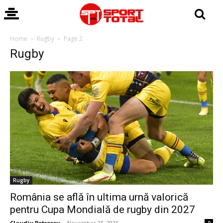
Home
Rugby
Page 2
Rugby
Rugby
România se află în ultima urnă valorică
pentru Cupa Mondială de rugby din 2027
Claudiu Petrescu
-
November 25, 2025