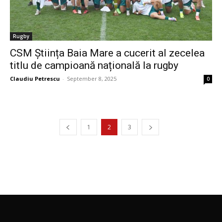
Rugby
CSM Știința Baia Mare a cucerit al zecelea
titlu de campioană națională la rugby
Claudiu Petrescu
-
September 8, 2025
0
1
2
3