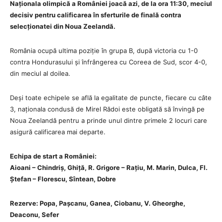
Naționala olimpică a României joacă azi, de la ora 11:30, meciul
decisiv pentru calificarea în sferturile de finală contra
selecționatei din Noua Zeelandă.
România ocupă ultima poziție în grupa B, după victoria cu 1-0
contra Hondurasului și înfrângerea cu Coreea de Sud, scor 4-0,
din meciul al doilea.
Deși toate echipele se află la egalitate de puncte, fiecare cu câte
3, naționala condusă de Mirel Rădoi este obligată să învingă pe
Noua Zeelandă pentru a prinde unul dintre primele 2 locuri care
asigură calificarea mai departe.
Echipa de start a României:
Aioani – Chindriș, Ghiță, R. Grigore – Rațiu, M. Marin, Dulca, Fl.
Ștefan – Florescu, Sîntean, Dobre
Rezerve: Popa, Pașcanu, Ganea, Ciobanu, V. Gheorghe,
Deaconu, Sefer