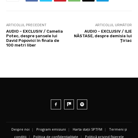
ARTICOLUL PRECEDENT
ARTICOLUL URMĂTOR
AUDIO – EXCLUSIV / Camelia
AUDIO – EXCLUSIV / ILIE
Potec, despre șansele lui
NĂSTASE, despre demisia lui
David Popovici în finala de
Țiriac
100 metri liber
Despre noi
|
Program emisiuni
|
Harta stații SPTFM
|
Termeni și
condiții
|
Politica de confidențialitate
|
Politică privind fișierele