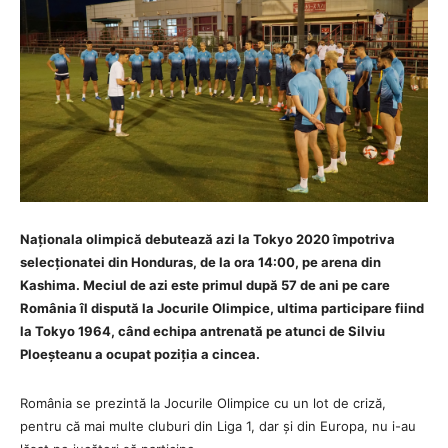
Naționala olimpică debutează azi la Tokyo 2020 împotriva
selecționatei din Honduras, de la ora 14:00, pe arena din
Kashima. Meciul de azi este primul după 57 de ani pe care
România îl dispută la Jocurile Olimpice, ultima participare fiind
la Tokyo 1964, când echipa antrenată pe atunci de Silviu
Ploeșteanu a ocupat poziția a cincea.
România se prezintă la Jocurile Olimpice cu un lot de criză,
pentru că mai multe cluburi din Liga 1, dar și din Europa, nu i-au