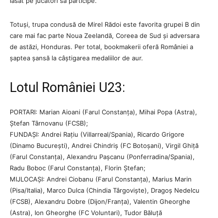
lăsat pe jucători să participe.
Totuși, trupa condusă de Mirel Rădoi este favorita grupei B din
care mai fac parte Noua Zeelandă, Coreea de Sud și adversara
de astăzi, Honduras. Per total, bookmakerii oferă României a
șaptea șansă la câștigarea medaliilor de aur.
Lotul României U23:
PORTARI: Marian Aioani (Farul Constanța), Mihai Popa (Astra),
Ștefan Târnovanu (FCSB);
FUNDAȘI: Andrei Rațiu (Villarreal/Spania), Ricardo Grigore
(Dinamo București), Andrei Chindriș (FC Botoșani), Virgil Ghiță
(Farul Constanța), Alexandru Pașcanu (Ponferradina/Spania),
Radu Boboc (Farul Constanța), Florin Ștefan;
MIJLOCAȘI: Andrei Ciobanu (Farul Constanța), Marius Marin
(Pisa/Italia), Marco Dulca (Chindia Târgoviște), Dragoș Nedelcu
(FCSB), Alexandru Dobre (Dijon/Franța), Valentin Gheorghe
(Astra), Ion Gheorghe (FC Voluntari), Tudor Băluță