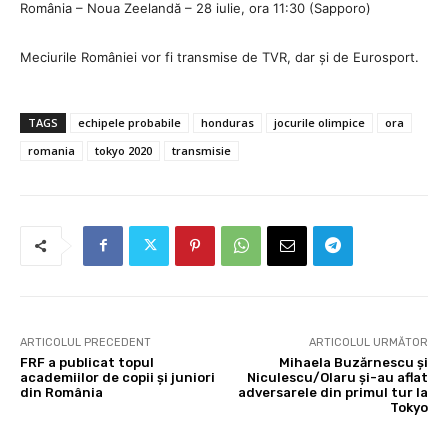
România – Noua Zeelandă – 28 iulie, ora 11:30 (Sapporo)
Meciurile României vor fi transmise de TVR, dar și de Eurosport.
TAGS
echipele probabile
honduras
jocurile olimpice
ora
romania
tokyo 2020
transmisie
ARTICOLUL PRECEDENT
ARTICOLUL URMĂTOR
FRF a publicat topul
Mihaela Buzărnescu și
academiilor de copii și juniori
Niculescu/Olaru și-au aflat
din România
adversarele din primul tur la
Tokyo