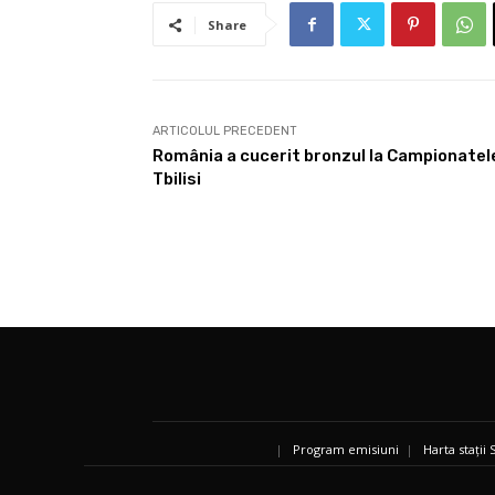
Share
ARTICOLUL PRECEDENT
România a cucerit bronzul la Campionatele
Tbilisi
|
Program emisiuni
|
Harta stații