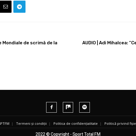
 Mondiale de scrimă de la
AUDIO | Adi Mihalcea: “
 SPTFM
|
Termeni și condiții
|
Politica de confidențialitate
|
Politică privind fiș
2022 © Copyright - Sport Total FM