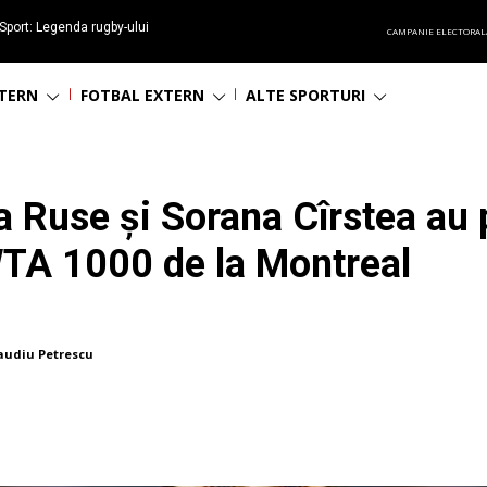
Sport: Legenda rugby-ului
CAMPANIE ELECTORAL
 împlinește 65 ani
NTERN
FOTBAL EXTERN
ALTE SPORTURI
 Ruse și Sorana Cîrstea au p
WTA 1000 de la Montreal
audiu Petrescu