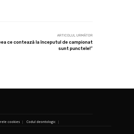
ARTICOLUL URMĂTOR
Ceea ce contează la începutul de campionat
sunt punctele!”
ierele cookies
|
Codul deontologic
|