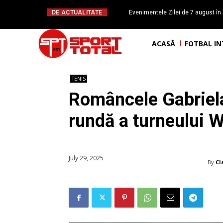
DE ACTUALITATE
Evenimentele Zilei de 7 august în 
românesc Octavian Morariu
ACASĂ
FOTBAL I
TENIS
Româncele Gabriela
rundă a turneului 
July 29, 2025
By
Cl