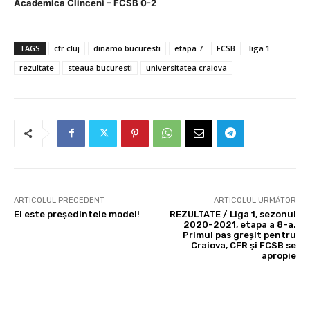
Academica Clinceni – FCSB 0-2
TAGS
cfr cluj
dinamo bucuresti
etapa 7
FCSB
liga 1
rezultate
steaua bucuresti
universitatea craiova
ARTICOLUL PRECEDENT
ARTICOLUL URMĂTOR
El este președintele model!
REZULTATE / Liga 1, sezonul
2020-2021, etapa a 8-a.
Primul pas greșit pentru
Craiova, CFR și FCSB se
apropie