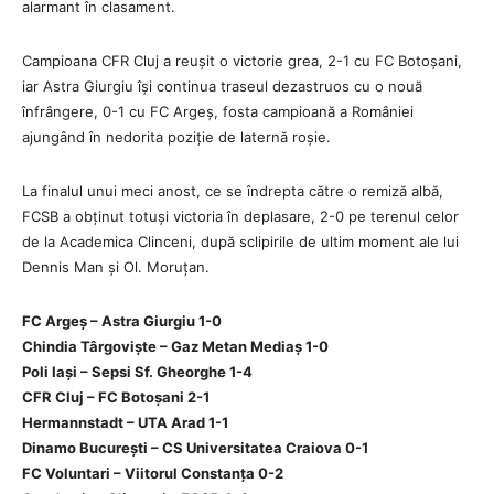
alarmant în clasament.
Campioana CFR Cluj a reușit o victorie grea, 2-1 cu FC Botoșani,
iar Astra Giurgiu își continua traseul dezastruos cu o nouă
înfrângere, 0-1 cu FC Argeș, fosta campioană a României
ajungând în nedorita poziție de laternă roșie.
La finalul unui meci anost, ce se îndrepta către o remiză albă,
FCSB a obținut totuși victoria în deplasare, 2-0 pe terenul celor
de la Academica Clinceni, după sclipirile de ultim moment ale lui
Dennis Man și Ol. Moruțan.
FC Argeș – Astra Giurgiu 1-0
Chindia Târgoviște – Gaz Metan Mediaș 1-0
Poli Iași – Sepsi Sf. Gheorghe 1-4
CFR Cluj – FC Botoșani 2-1
Hermannstadt – UTA Arad 1-1
Dinamo București – CS Universitatea Craiova 0-1
FC Voluntari – Viitorul Constanța 0-2