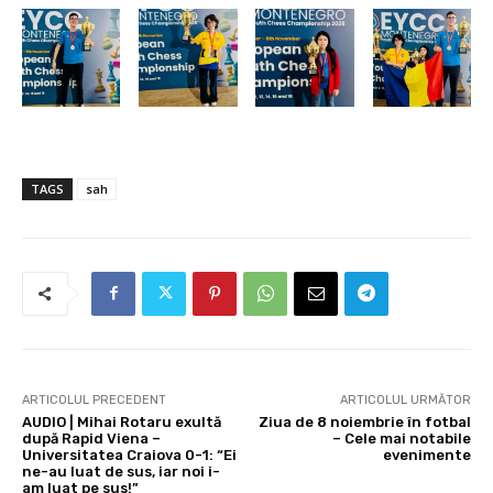
TAGS
sah
ARTICOLUL PRECEDENT
ARTICOLUL URMĂTOR
AUDIO | Mihai Rotaru exultă
Ziua de 8 noiembrie în fotbal
după Rapid Viena –
– Cele mai notabile
Universitatea Craiova 0-1: “Ei
evenimente
ne-au luat de sus, iar noi i-
am luat pe sus!”