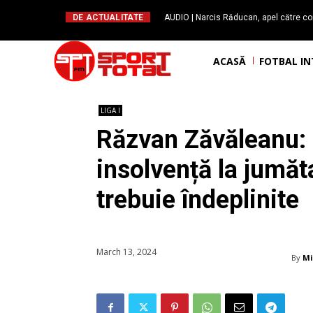
DE ACTUALITATE
AUDIO | Narcis Răducan, apel către co
spus stop!”. Măsurile care pot rev
ACASĂ
FOTBAL I
LIGA I
Răzvan Zăvăleanu: “
insolvență la jumăt
trebuie îndeplinite
March 13, 2024
By
Mi