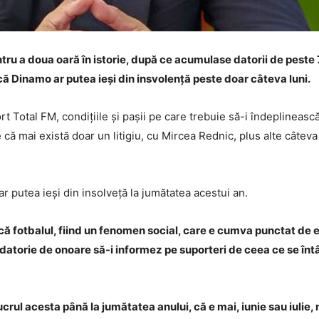
ntru a doua oară în istorie, după ce acumulase datorii de peste 7
că Dinamo ar putea ieși din insvolență peste doar câteva luni.
rt Total FM, condițiile și pașii pe care trebuie să-i îndeplineasc
că mai există doar un litigiu, cu Mircea Rednic, plus alte câteva
ar putea ieși din insolveță la jumătatea acestui an.
l că fotbalul, fiind un fenomen social, care e cumva punctat de
datorie de onoare să-i informez pe suporteri de ceea ce se înt
ucrul acesta până la jumătatea anului, că e mai, iunie sau iulie,