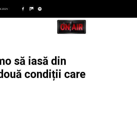
A 2025
mo să iasă din
două condiții care