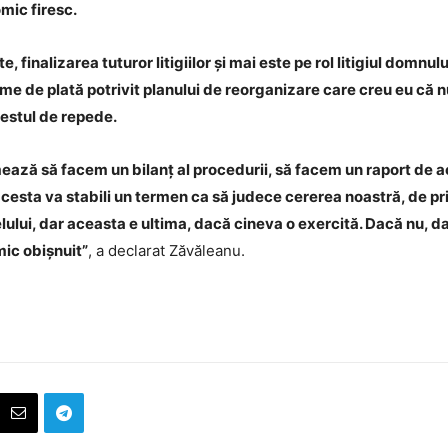
mic firesc.
te, finalizarea tuturor litigiilor și mai este pe rol litigiul dom
sume de plată potrivit planului de reorganizare care creu eu că 
destul de repede.
mează să facem un bilanț al procedurii, să facem un raport de 
cesta va stabili un termen ca să judece cererea noastră, de prin
lului, dar aceasta e ultima, dacă cineva o exercită. Dacă nu, d
mic obișnuit”
, a declarat Zăvăleanu.