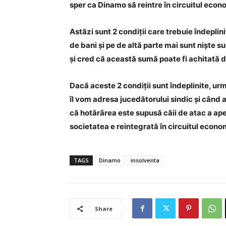
sper ca Dinamo să reintre în circuitul econo
Astăzi sunt 2 condiții care trebuie îndeplini
de bani și pe de altă parte mai sunt niște 
și cred că această sumă poate fi achitată 
Dacă aceste 2 condiții sunt îndeplinite, ur
îl vom adresa jucedătorului sindic și când a
că hotărârea este supusă căii de atac a ape
societatea e reintegrată în circuitul econo
TAGS
Dinamo
insolventa
Share