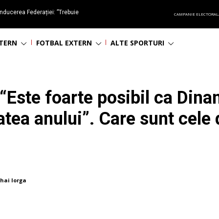
nducerea Federației: ”Trebuie
CAMPANIE ELECTORAL
oluționa fotbalul românesc
NTERN
FOTBAL EXTERN
ALTE SPORTURI
Este foarte posibil ca Dina
atea anului”. Care sunt cele 
hai Iorga