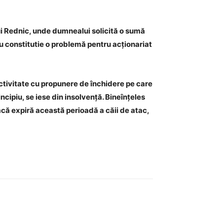
nului Rednic, unde dumnealui solicită o sumă
nu constitutie o problemă pentru acționariat
activitate cu propunere de închidere pe care
cipiu, se iese din insolvență. Bineînțeles
acă expiră această perioadă a căii de atac,