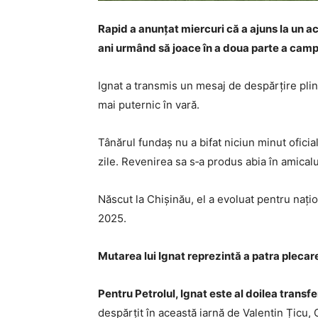
Rapid a anunțat miercuri că a ajuns la un ac
ani urmând să joace în a doua parte a cam
Ignat a transmis un mesaj de despărțire plin 
mai puternic în vară.
Tânărul fundaș nu a bifat niciun minut oficia
zile. Revenirea sa s‑a produs abia în amicalu
Născut la Chișinău, el a evoluat pentru nați
2025.
Mutarea lui Ignat reprezintă a patra plecare
Pentru Petrolul, Ignat este al doilea tran
despărțit în această iarnă de Valentin Țicu, 