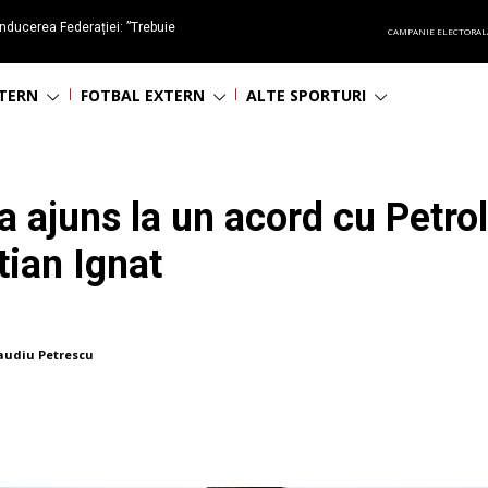
nducerea Federației: ”Trebuie
CAMPANIE ELECTORAL
oluționa fotbalul românesc
NTERN
FOTBAL EXTERN
ALTE SPORTURI
a ajuns la un acord cu Petrol
tian Ignat
audiu Petrescu