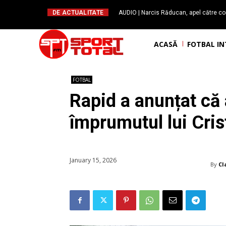
DE ACTUALITATE
AUDIO | Narcis Răducan, apel către co
spus stop!”. Măsurile care pot rev
ACASĂ
FOTBAL I
FOTBAL
Rapid a anunțat că 
împrumutul lui Cris
January 15, 2026
By
Cl