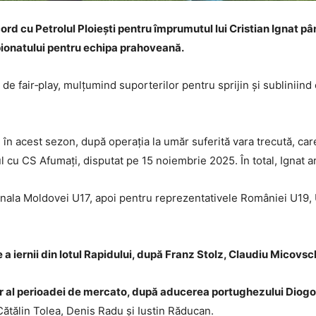
ord cu Petrolul Ploiești pentru împrumutul lui Cristian Ignat pâ
pionatului pentru echipa prahoveană.
de fair‑play, mulțumind suporterilor pentru sprijin și subliniind
l în acest sezon, după operația la umăr suferită vara trecută, ca
l cu CS Afumați, disputat pe 15 noiembrie 2025. În total, Ignat ar
onala Moldovei U17, apoi pentru reprezentativele României U19, 
 a iernii din lotul Rapidului, după Franz Stolz, Claudiu Micovs
sfer al perioadei de mercato, după aducerea portughezului Diog
Cătălin Tolea, Denis Radu și Iustin Răducan.