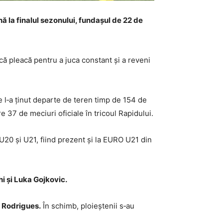
nă la finalul sezonului, fundașul de 22 de
 că pleacă pentru a juca constant și a reveni
re l‑a ținut departe de teren timp de 154 de
e 37 de meciuri oficiale în tricoul Rapidului.
U20 și U21, fiind prezent și la EURO U21 din
chi și Luka Gojkovic.
o Rodrigues.
În schimb, ploieștenii s‑au