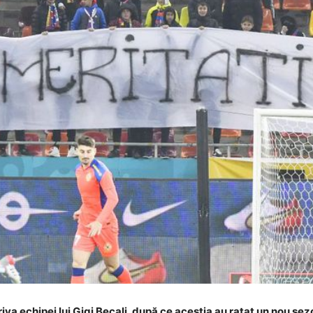
va echipei lui Gigi Becali, după ce aceștia au ratat un nou sezo