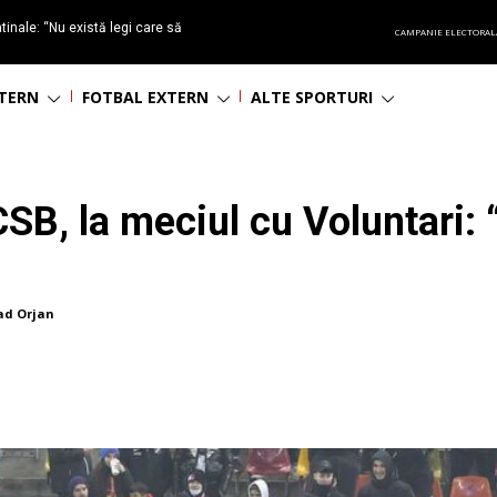
tinale: “Nu există legi care să
CAMPANIE ELECTORAL
inanciar sportul!”
NTERN
FOTBAL EXTERN
ALTE SPORTURI
CSB, la meciul cu Voluntari: 
ad Orjan