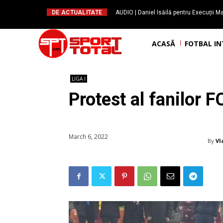
DE ACTUALITATE
AUDIO | Daniel Isăilă pentru Execuții Ma
ajute oamenii să susțină f
ACASĂ
FOTBAL I
LIGA I
Protest al fanilor F
March 6, 2022
By
Vl