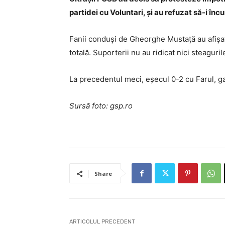
partidei cu Voluntari, și au refuzat să-i în
Fanii conduși de Gheorghe Mustață au afișat u
totală. Suporterii nu au ridicat nici steaguri
La precedentul meci, eșecul 0-2 cu Farul, gal
Sursă foto: gsp.ro
Share
ARTICOLUL PRECEDENT