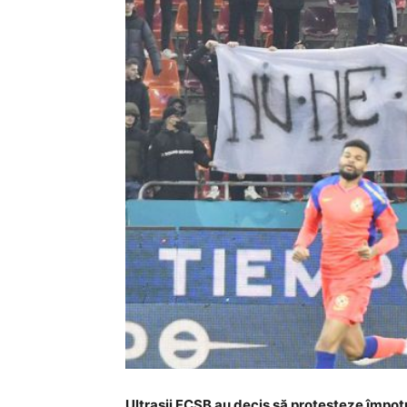
Ultrașii FCSB au decis să protesteze împotri