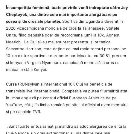
În competiția feminină, toate privirile vor fi îndreptate către Joy
Cheptoyek, una dintre cele mai importante alergătoare pe
șosea și de cros ale planetei.
Sportiva din Uganda a devenit în
2026 vicecampioană mondială de cros la Tallahassee, Statele
Unite, fiind depășită doar de recordmana lumii la 10k, Agnest
Ngetich. La Cluj și-au mai anunțat prezența și britanica
Samantha Harrison, care deține cel mai rapid record personal pe
10 km dintre sportivele europene participante, cu 30:51, precum
și kenyana Virginia Nyambura, campioană mondială la cros cu
echipa mixtă a Kenyei.
Cursa tRUNsylvania International 10K Cluj va beneficia de
transmisie live internațională. Competiția va putea fi urmărită atât
în limba engleză pe canalul oficial European Athletics de pe
YouTube, cât și în limba română pe site-ul oficial al evenimentului
și pe canalele TVR.
„Sunt foarte entuziasmat și mândru să aduc alergarea de elită la
Cluj-Napoca, un oraș extraordinar și una dintre cele mai