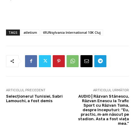
TAGS
atletism
tRUNsylvania International 10K Cluj
ARTICOLUL PRECEDENT
ARTICOLUL URMĂTOR
Selecționerul Tunisiei, Sabri
AUDIO | Răzvan Stănescu,
Lamouchi, a fost demis
Răzvan Enescu la Trafic
Sport cu Răzvan Toma,
despre începuturi: “Eu,
practic, m‑am născut pe
stadion. Asta a fost viața
mea.”