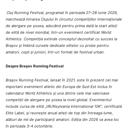
Cluj Running Festival, programat în perioada 27–28 iunie 2026,
marchează intrarea Clujului în circuitul competițiilor internaționale
de alergare pe șosea, aducând pentru prima dată la start atleți
de elită de nivel mondial, într-un eveniment certificat World
Athletics. Competiția extinde conceptul dezvoltat cu succes la
Brașov și îmbină cursele dedicate elitelor cu probe pentru
amatori, copii și juniori, într-un format de festival urban.
Despre Brașov Running Festival
Brașov Running Festival, lansat în 2021, este în prezent cel mai
important eveniment atletic din Europa de Sud-Est inclus în
calendarul World Athletics și una dintre cele mai valoroase
competiții de alergare pe șosea la nivel global. Evenimentul
include cursa de elită „tRUNsylvania International 10K”, certificată
Elite Label, și reunește anual atleți de top din întreaga lume,
alături de mii de participanți amatori. Ediția din 2026 va avea loc
în perioada 3–4 octombrie.