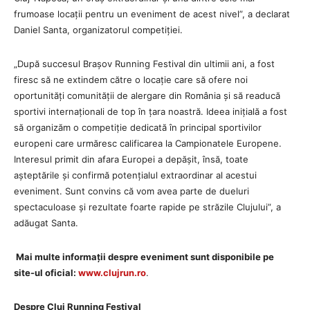
frumoase locații pentru un eveniment de acest nivel”, a declarat
Daniel Santa, organizatorul competiției.
„După succesul Brașov Running Festival din ultimii ani, a fost
firesc să ne extindem către o locație care să ofere noi
oportunități comunității de alergare din România și să readucă
sportivi internaționali de top în țara noastră. Ideea inițială a fost
să organizăm o competiție dedicată în principal sportivilor
europeni care urmăresc calificarea la Campionatele Europene.
Interesul primit din afara Europei a depășit, însă, toate
așteptările și confirmă potențialul extraordinar al acestui
eveniment. Sunt convins că vom avea parte de dueluri
spectaculoase și rezultate foarte rapide pe străzile Clujului”, a
adăugat Santa.
Mai multe informații despre eveniment sunt disponibile pe
site-ul oficial:
www.clujrun.ro
.
Despre Cluj Running Festival