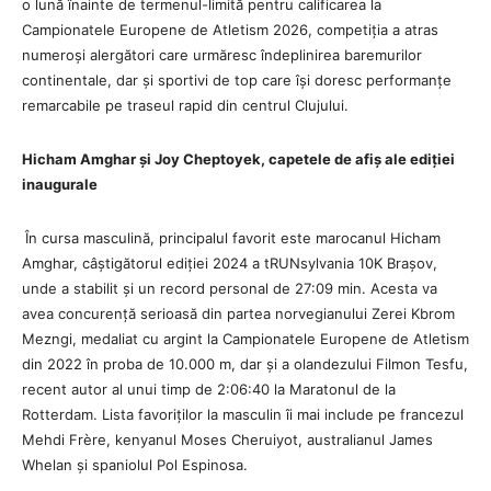
o lună înainte de termenul-limită pentru calificarea la
Campionatele Europene de Atletism 2026, competiția a atras
numeroși alergători care urmăresc îndeplinirea baremurilor
continentale, dar și sportivi de top care își doresc performanțe
remarcabile pe traseul rapid din centrul Clujului.
Hicham Amghar și Joy Cheptoyek, capetele de afiș ale ediției
inaugurale
În cursa masculină, principalul favorit este marocanul Hicham
Amghar, câștigătorul ediției 2024 a tRUNsylvania 10K Brașov,
unde a stabilit și un record personal de 27:09 min. Acesta va
avea concurență serioasă din partea norvegianului Zerei Kbrom
Mezngi, medaliat cu argint la Campionatele Europene de Atletism
din 2022 în proba de 10.000 m, dar și a olandezului Filmon Tesfu,
recent autor al unui timp de 2:06:40 la Maratonul de la
Rotterdam. Lista favoriților la masculin îi mai include pe francezul
Mehdi Frère, kenyanul Moses Cheruiyot, australianul James
Whelan și spaniolul Pol Espinosa.