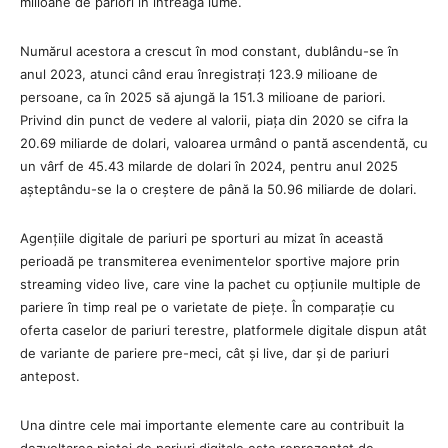
milioane de pariori în întreaga lume.
Numărul acestora a crescut în mod constant, dublându-se în
anul 2023, atunci când erau înregistrați 123.9 milioane de
persoane, ca în 2025 să ajungă la 151.3 milioane de pariori.
Privind din punct de vedere al valorii, piața din 2020 se cifra la
20.69 miliarde de dolari, valoarea urmând o pantă ascendentă, cu
un vârf de 45.43 milarde de dolari în 2024, pentru anul 2025
așteptându-se la o creștere de până la 50.96 miliarde de dolari.
Agențiile digitale de pariuri pe sporturi au mizat în această
perioadă pe transmiterea evenimentelor sportive majore prin
streaming video live, care vine la pachet cu opțiunile multiple de
pariere în timp real pe o varietate de piețe. În comparație cu
oferta caselor de pariuri terestre, platformele digitale dispun atât
de variante de pariere pre-meci, cât și live, dar și de pariuri
antepost.
Una dintre cele mai importante elemente care au contribuit la
dezvoltarea pieței de pariuri digitale este reprezentat de