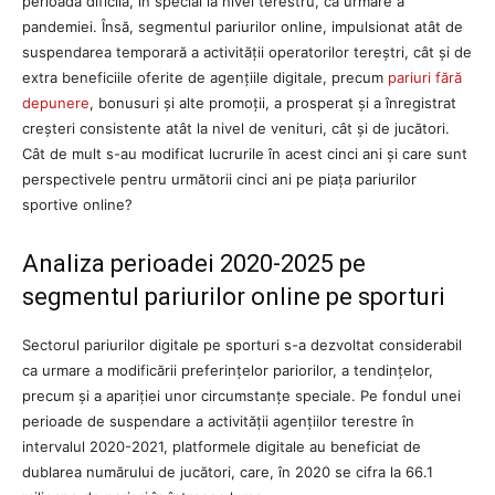
perioadă dificilă, în special la nivel terestru, ca urmare a
pandemiei. Însă, segmentul pariurilor online, impulsionat atât de
suspendarea temporară a activității operatorilor tereștri, cât și de
extra beneficiile oferite de agențiile digitale, precum
pariuri fără
depunere
, bonusuri și alte promoții, a prosperat și a înregistrat
creșteri consistente atât la nivel de venituri, cât și de jucători.
Cât de mult s-au modificat lucrurile în acest cinci ani și care sunt
perspectivele pentru următorii cinci ani pe piața pariurilor
sportive online?
Analiza perioadei 2020-2025 pe
segmentul pariurilor online pe sporturi
Sectorul pariurilor digitale pe sporturi s-a dezvoltat considerabil
ca urmare a modificării preferințelor pariorilor, a tendințelor,
precum și a apariției unor circumstanțe speciale. Pe fondul unei
perioade de suspendare a activității agențiilor terestre în
intervalul 2020-2021, platformele digitale au beneficiat de
dublarea numărului de jucători, care, în 2020 se cifra la 66.1