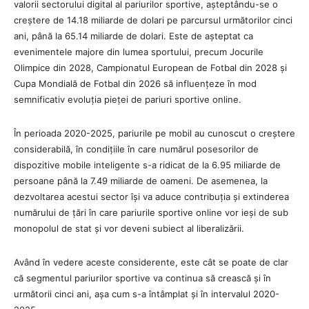
valorii sectorului digital al pariurilor sportive, așteptându-se o
creștere de 14.18 miliarde de dolari pe parcursul următorilor cinci
ani, până la 65.14 miliarde de dolari. Este de așteptat ca
evenimentele majore din lumea sportului, precum Jocurile
Olimpice din 2028, Campionatul European de Fotbal din 2028 și
Cupa Mondială de Fotbal din 2026 să influențeze în mod
semnificativ evoluția pieței de pariuri sportive online.
În perioada 2020-2025, pariurile pe mobil au cunoscut o creștere
considerabilă, în condițiile în care numărul posesorilor de
dispozitive mobile inteligente s-a ridicat de la 6.95 miliarde de
persoane până la 7.49 miliarde de oameni. De asemenea, la
dezvoltarea acestui sector își va aduce contribuția și extinderea
numărului de țări în care pariurile sportive online vor ieși de sub
monopolul de stat și vor deveni subiect al liberalizării.
Având în vedere aceste considerente, este cât se poate de clar
că segmentul pariurilor sportive va continua să crească și în
următorii cinci ani, așa cum s-a întâmplat și în intervalul 2020-