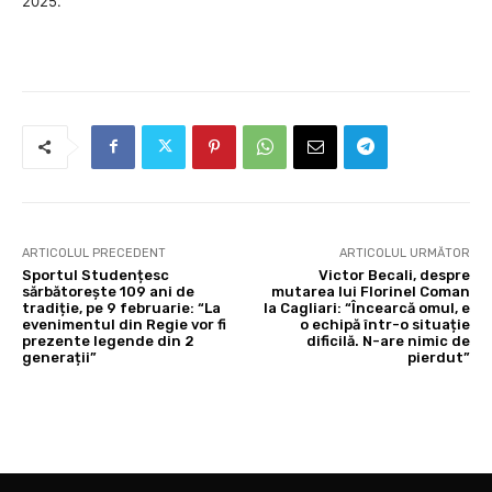
2025.
ARTICOLUL PRECEDENT
ARTICOLUL URMĂTOR
Sportul Studențesc
Victor Becali, despre
sărbătorește 109 ani de
mutarea lui Florinel Coman
tradiție, pe 9 februarie: “La
la Cagliari: “Încearcă omul, e
evenimentul din Regie vor fi
o echipă într-o situație
prezente legende din 2
dificilă. N-are nimic de
generații”
pierdut”