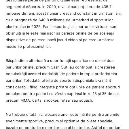
segmentul eSports. În 2020, nivelul audienței era de 435.7
milioane de fani, acest număr crescând constant în următorii ani,
cu o prognoză de 640.8 milioane de urmăritori ai sporturilor
electronice în 2025. Fanii esports și ai sporturilor virtuale sunt
obișnuiți și le este mai ușor să parieze online de pe aceleași
dispozitive de pe care joacă jocuri video și pe care urmăresc
meciurile profesioniștilor.
Răspândirea ulterioară a unor funcții specifice de obicei doar
pariurilor online, precum Cash Out, au contribuit la creșterea
popularității acestei modalități de pariere în topul preferințelor
pariorilor. Totodată, oferta de sporturi disponibile s-a mărit
considerabil, fiind integrate printre opțiunile de pariere sporturi
populare pentru pariorii cu vârsta cuprinsă între 18 și 35 de ani,
precum MMA, darts, snooker, futsal sau squash.
Nu trebuie uitată nici alocarea unor cote mărite pentru anumite
evenimente sportive, precum și opțiunile de bilete speciale,
bazate pe ponturile experților sau al tipsterilor. Astfel de opțiuni