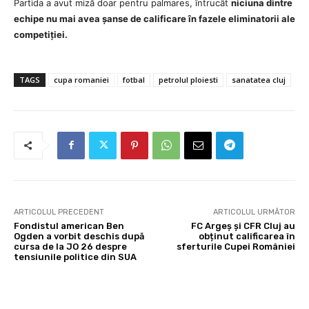
Partida a avut miză doar pentru palmares, întrucât
niciuna dintre
echipe nu mai avea șanse de calificare în fazele eliminatorii ale
competiției.
TAGS
cupa romaniei
fotbal
petrolul ploiesti
sanatatea cluj
ARTICOLUL PRECEDENT
ARTICOLUL URMĂTOR
Fondistul american Ben
FC Argeș și CFR Cluj au
Ogden a vorbit deschis după
obținut calificarea în
cursa de la JO 26 despre
sferturile Cupei României
tensiunile politice din SUA