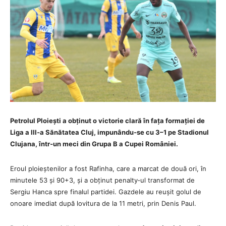
Petrolul Ploiești a obținut o victorie clară în fața formației de
Liga a III‑a Sănătatea Cluj, impunându‑se cu 3–1 pe Stadionul
Clujana, într‑un meci din Grupa B a Cupei României.
Eroul ploieștenilor a fost Rafinha, care a marcat de două ori, în
minutele 53 și 90+3, și a obținut penalty‑ul transformat de
Sergiu Hanca spre finalul partidei. Gazdele au reușit golul de
onoare imediat după lovitura de la 11 metri, prin Denis Paul.