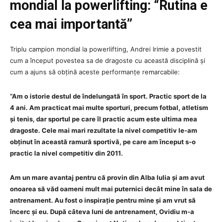
mondial la powerlifting: “Rutina e
cea mai importantă”
Triplu campion mondial la powerlifting, Andrei Irimie a povestit
cum a început povestea sa de dragoste cu această disciplină și
cum a ajuns să obțină aceste performanțe remarcabile:
“Am o istorie destul de îndelungată în sport. Practic sport de la
4 ani. Am practicat mai multe sporturi, precum fotbal, atletism
și tenis, dar sportul pe care îl practic acum este ultima mea
dragoste. Cele mai mari rezultate la nivel competitiv le-am
obținut în această ramură sportivă, pe care am început s-o
practic la nivel competitiv din 2011.
Am un mare avantaj pentru că provin din Alba Iulia și am avut
onoarea să văd oameni mult mai puternici decât mine în sala de
antrenament. Au fost o inspirație pentru mine și am vrut să
încerc și eu. După câteva luni de antrenament, Ovidiu m-a