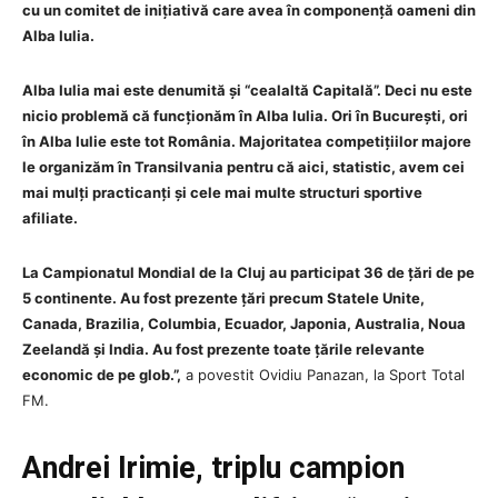
cu un comitet de inițiativă care avea în componență oameni din
Alba Iulia.
Alba Iulia mai este denumită și “cealaltă Capitală”. Deci nu este
nicio problemă că funcționăm în Alba Iulia. Ori în București, ori
în Alba Iulie este tot România. Majoritatea competițiilor majore
le organizăm în Transilvania pentru că aici, statistic, avem cei
mai mulți practicanți și cele mai multe structuri sportive
afiliate.
La Campionatul Mondial de la Cluj au participat 36 de țări de pe
5 continente. Au fost prezente țări precum Statele Unite,
Canada, Brazilia, Columbia, Ecuador, Japonia, Australia, Noua
Zeelandă și India. Au fost prezente toate țările relevante
economic de pe glob.”,
a povestit Ovidiu Panazan, la Sport Total
FM.
Andrei Irimie, triplu campion