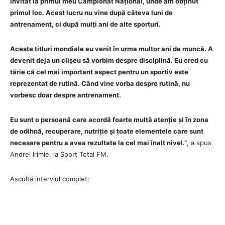
invitat la primul meu Campionat Național, unde am obținut
primul loc. Acest lucru nu vine după câteva luni de
antrenament, ci după mulți ani de alte sporturi.
Aceste titluri mondiale au venit în urma multor ani de muncă. A
devenit deja un clișeu să vorbim despre disciplină. Eu cred cu
tărie că cel mai important aspect pentru un sportiv este
reprezentat de rutină. Când vine vorba despre rutină, nu
vorbesc doar despre antrenament.
Eu sunt o persoană care acordă foarte multă atenție și în zona
de odihnă, recuperare, nutriție și toate elementele care sunt
necesare pentru a avea rezultate la cel mai înalt nivel.”
, a spus
Andrei Irimie, la Sport Total FM.
Ascultă interviul complet: