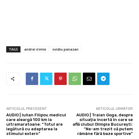
TAGS
andrei irimie
ovidiu panazan
ARTICOLUL PRECEDENT
ARTICOLUL URMĂTOR
AUDIO | Iulian Filipov, medicul
AUDIO | Traian Goga, despre
care aleargă 100 km la
situația incertă în care se
ultramaratoane: “Totul are
află clubul Olimpia București:
legătură cu adaptarea la
“Ne-am trezit că putem
stimulul extern”
rămâne fără baze sportive”