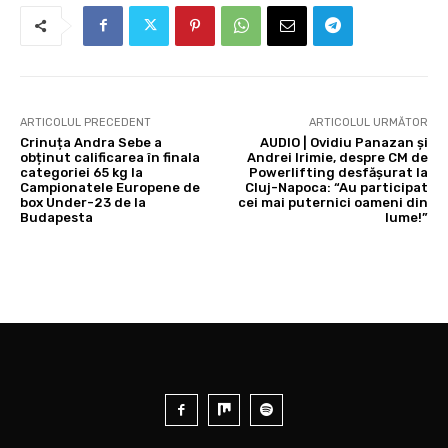
ARTICOLUL PRECEDENT
ARTICOLUL URMĂTOR
Crinuța Andra Sebe a
AUDIO | Ovidiu Panazan și
obținut calificarea în finala
Andrei Irimie, despre CM de
categoriei 65 kg la
Powerlifting desfășurat la
Campionatele Europene de
Cluj-Napoca: “Au participat
box Under-23 de la
cei mai puternici oameni din
Budapesta
lume!”