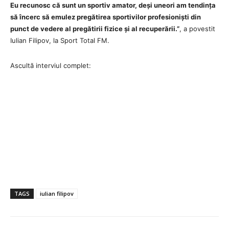
Eu recunosc că sunt un sportiv amator, deși uneori am tendința
să încerc să emulez pregătirea sportivilor profesioniști din
punct de vedere al pregătirii fizice și al recuperării.”
, a povestit
Iulian Filipov, la Sport Total FM.
Ascultă interviul complet:
TAGS
iulian filipov