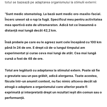
totul se bazează pe adaptarea organismului la stimulii externi:
“Sunt medic stomatolog. La bază sunt medic oro-maxilo-facial.
Încerc uneori să o rup la fugă. Specificul meu pentru activitatea
mea sportivă este de ultramaraton. Adică tot ce înseamnă o
distanță mai lungă decât 42,2 km.
Însă probele pe care eu le agreez sunt cele începând cu 100 km
până în 24 de ore. E drept că de-a lungul timpului am
experimentat și curse ceva mai lungi de atât. Cea mai lungă
cursă a fost de 48 de ore.
Totul are legătură cu adaptarea la stimulul extern. Poate să fie
o greutate sau un pas grăbit, adică alergarea. Toate acestea,
făcute într-un anumit context, nu fac nimic altceva decât să
atragă o adaptare a organismului care ulterior poate fi
exprimată și interpretată drept un rezultat ieșit din comun sau o
performanță.