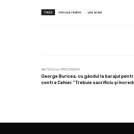
TAGS
mircea rednic
uta arad
Share
ARTICOLUL PRECEDENT
George Buricea, cu gândul la barajul pen
contra Cehiei: “Trebuie sacrificiu și încred