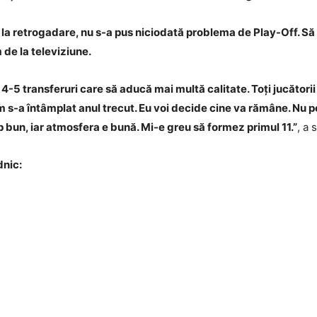
 la retrogadare, nu s-a pus niciodată problema de Play-Off. Să 
m de la televiziune.
4-5 transferuri care să aducă mai multă calitate. Toți jucătorii
 s-a întâmplat anul trecut. Eu voi decide cine va rămâne. Nu po
 bun, iar atmosfera e bună. Mi-e greu să formez primul 11.”
, a 
dnic: