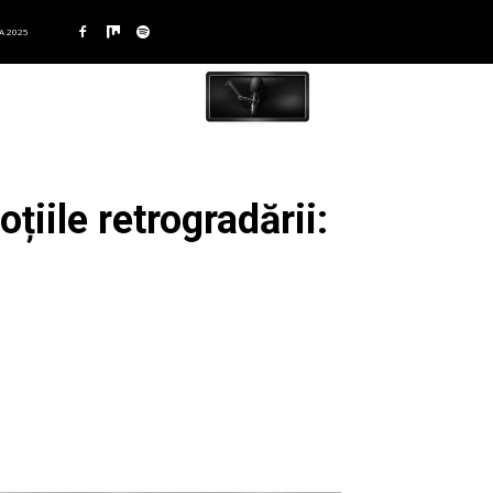
A 2025
iile retrogradării: