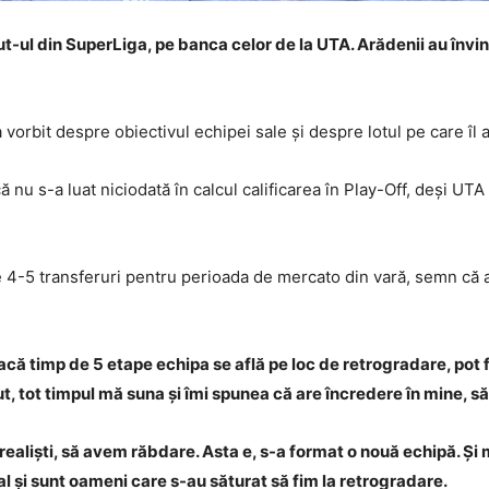
-ul din SuperLiga, pe banca celor de la UTA. Arădenii au învins
 vorbit despre obiectivul echipei sale și despre lotul pe care îl a
nu s-a luat niciodată în calcul calificarea în Play-Off, deși UTA
te 4-5 transferuri pentru perioada de mercato din vară, semn că
acă timp de 5 etape echipa se află pe loc de retrogradare, pot
, tot timpul mă suna și îmi spunea că are încredere în mine, să
 realiști, să avem răbdare. Asta e, s-a format o nouă echipă. Și 
bal și sunt oameni care s-au săturat să fim la retrogradare.