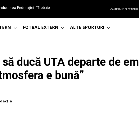
nducerea Federației: ”Trebuie
CAMPANIE ELECTORAL
oluționa fotbalul românesc
NTERN
FOTBAL EXTERN
ALTE SPORTURI
să ducă UTA departe de emoț
tmosfera e bună”
dacția