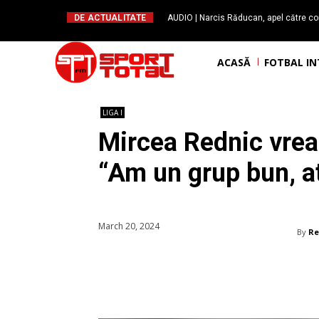
DE ACTUALITATE
AUDIO | Narcis Răducan, apel către co
spus stop!”. Măsurile care pot rev
ACASĂ
FOTBAL I
LIGA I
Mircea Rednic vrea 
“Am un grup bun, a
March 20, 2024
By
Re