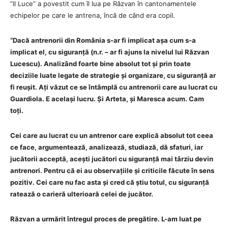
“Il Luce” a povestit cum îl lua pe Răzvan în cantonamentele
echipelor pe care le antrena, încă de când era copil.
“Dacă antrenorii din România s-ar fi implicat așa cum s-a
implicat el, cu siguranță (n.r. – ar fi ajuns la nivelul lui Răzvan
Lucescu). Analizând foarte bine absolut tot și prin toate
deciziile luate legate de strategie și organizare, cu siguranță ar
fi reușit. Ați văzut ce se întâmplă cu antrenorii care au lucrat cu
Guardiola. E același lucru. Și Arteta, și Maresca acum. Cam
toți.
Cei care au lucrat cu un antrenor care explică absolut tot ceea
ce face, argumentează, analizează, studiază, dă sfaturi, iar
jucătorii acceptă, acești jucători cu siguranță mai târziu devin
antrenori. Pentru că ei au observațiile și criticile făcute în sens
pozitiv. Cei care nu fac asta și cred că știu totul, cu siguranță
ratează o carieră ulterioară celei de jucător.
Răzvan a urmărit întregul proces de pregătire. L-am luat pe