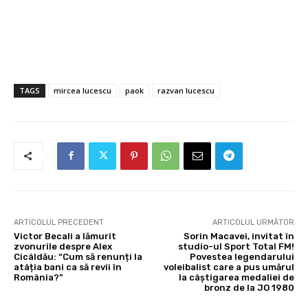
TAGS
mircea lucescu
paok
razvan lucescu
ARTICOLUL PRECEDENT
ARTICOLUL URMĂTOR
Victor Becali a lămurit
Sorin Macavei, invitat în
zvonurile despre Alex
studio-ul Sport Total FM!
Cicâldău: “Cum să renunți la
Povestea legendarului
atâția bani ca să revii în
voleibalist care a pus umărul
România?”
la câștigarea medaliei de
bronz de la JO 1980