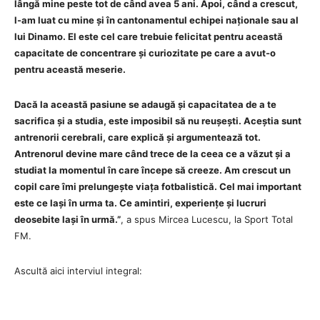
lângă mine peste tot de când avea 5 ani. Apoi, când a crescut,
l-am luat cu mine și în cantonamentul echipei naționale sau al
lui Dinamo. El este cel care trebuie felicitat pentru această
capacitate de concentrare și curiozitate pe care a avut-o
pentru această meserie.
Dacă la această pasiune se adaugă și capacitatea de a te
sacrifica și a studia, este imposibil să nu reușești. Aceștia sunt
antrenorii cerebrali, care explică și argumentează tot.
Antrenorul devine mare când trece de la ceea ce a văzut și a
studiat la momentul în care începe să creeze. Am crescut un
copil care îmi prelungește viața fotbalistică. Cel mai important
este ce lași în urma ta. Ce amintiri, experiențe și lucruri
deosebite lași în urmă.”
, a spus Mircea Lucescu, la Sport Total
FM.
Ascultă aici interviul integral: