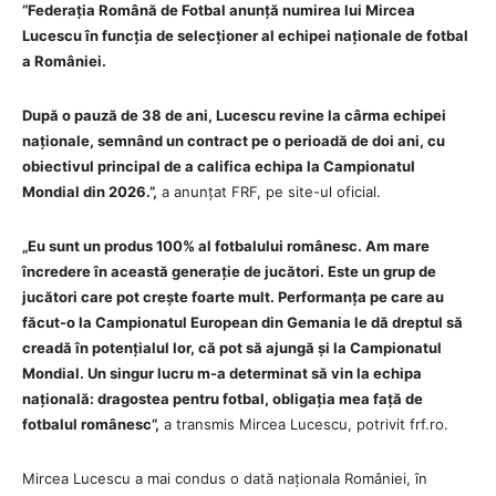
“Federația Română de Fotbal anunță numirea lui Mircea
Lucescu în funcția de selecționer al echipei naționale de fotbal
a României.
După o pauză de 38 de ani, Lucescu revine la cârma echipei
naționale, semnând un contract pe o perioadă de doi ani, cu
obiectivul principal de a califica echipa la Campionatul
Mondial din 2026.”,
a anunțat FRF, pe site-ul oficial.
„Eu sunt un produs 100% al fotbalului românesc. Am mare
încredere în această generație de jucători. Este un grup de
jucători care pot crește foarte mult. Performanța pe care au
făcut-o la Campionatul European din Gemania le dă dreptul să
creadă în potențialul lor, că pot să ajungă și la Campionatul
Mondial. Un singur lucru m-a determinat să vin la echipa
națională: dragostea pentru fotbal, obligația mea față de
fotbalul românesc”,
a transmis Mircea Lucescu, potrivit frf.ro.
Mircea Lucescu a mai condus o dată naționala României, în