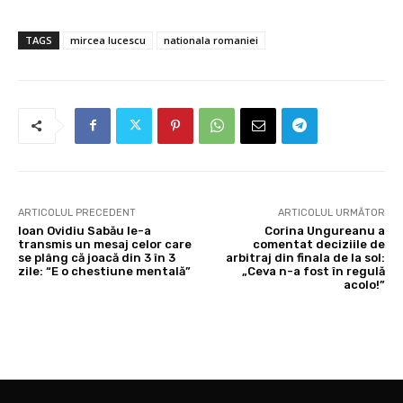
TAGS
mircea lucescu
nationala romaniei
ARTICOLUL PRECEDENT
ARTICOLUL URMĂTOR
Ioan Ovidiu Sabău le-a
Corina Ungureanu a
transmis un mesaj celor care
comentat deciziile de
se plâng că joacă din 3 în 3
arbitraj din finala de la sol:
zile: “E o chestiune mentală”
„Ceva n-a fost în regulă
acolo!”