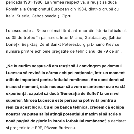
perioada 1981-1986. La vremea respectivă, a reușit să ducă
România la Campionatul European din 1984, dintr-o grupă cu
Italia, Suedia, Cehoslovacia şi Cipru.
Lucescu este al 3-lea cel mai titrat antrenor din istoria fotbalului,
cu 35 de trofee în palmares. Inter Milano, Galatasaray, Șahtior
Donețk, Beșiktaș, Zenit Sankt Peteresburg și Dinamo Kiev se
numără printre echipele pregătite de tehnicianul de 79 de ani.
„Ne bucurăm nespus că am reușit să-l convingem pe domnul
Lucescu să revină la cârma echipei naționale, într-un moment
atât de important pentru fotbalul românesc. Am considerat că,
în acest moment, este necesar să avem un antrenor cu o vastă
experiență, capabil să ducă ‘Generația de Suflet’ la un nivel
superior. Mircea Lucescu este persoana potrivită pentru a
realiza acest lucru. Cu el pe banca tehnică, credem că echipa
noastră va putea să își atingă potențialul maxim și să scrie o
nouă pagină de glorie în istoria fotbalului românesc”,
a declarat
și președintele FRF, Răzvan Burleanu.