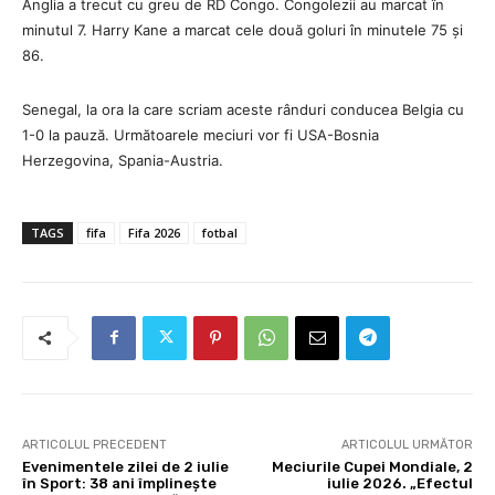
Anglia a trecut cu greu de RD Congo. Congolezii au marcat în
minutul 7. Harry Kane a marcat cele două goluri în minutele 75 și
86.
Senegal, la ora la care scriam aceste rânduri conducea Belgia cu
1-0 la pauză. Următoarele meciuri vor fi USA-Bosnia
Herzegovina, Spania-Austria.
TAGS
fifa
Fifa 2026
fotbal
ARTICOLUL PRECEDENT
ARTICOLUL URMĂTOR
Evenimentele zilei de 2 iulie
Meciurile Cupei Mondiale, 2
în Sport: 38 ani împlinește
iulie 2026. „Efectul