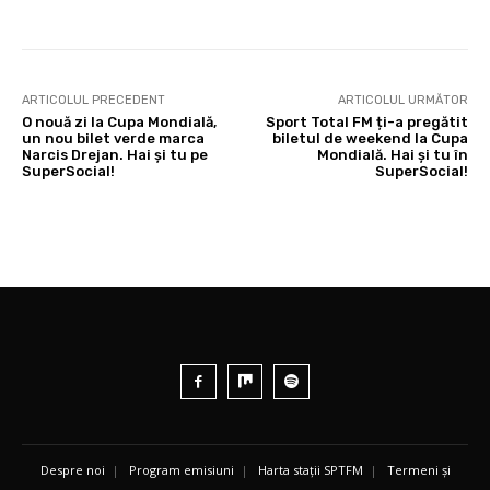
ARTICOLUL PRECEDENT
ARTICOLUL URMĂTOR
O nouă zi la Cupa Mondială,
Sport Total FM ți-a pregătit
un nou bilet verde marca
biletul de weekend la Cupa
Narcis Drejan. Hai și tu pe
Mondială. Hai și tu în
SuperSocial!
SuperSocial!
Despre noi
|
Program emisiuni
|
Harta stații SPTFM
|
Termeni și