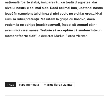
națională foarte slabă, îmi pare rău, cu toată dragostea, dar
nivelul nostru e cel mai slab. Dacă cel mai bun jucător al nostru
joacă în campionatul chinez și nici acolo nu e chiar erou… N-ai
cum să ridici pretenții. Mă uitam la grupa cu Kosovo, dacă
vedem la ce echipe joacă kosovarii, începi să tremuri că n-
avem nici cu ei șanse. Trebuie să acceptăm că suntem într-un
moment foarte slab”
, a declarat Marius Florea Vizante.
TAGS
cupa mondiala
marius florea vizante