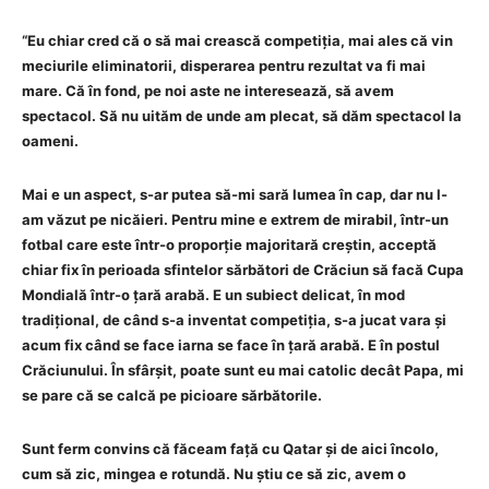
“Eu chiar cred că o să mai crească competiția, mai ales că vin
meciurile eliminatorii, disperarea pentru rezultat va fi mai
mare. Că în fond, pe noi aste ne interesează, să avem
spectacol. Să nu uităm de unde am plecat, să dăm spectacol la
oameni.
Mai e un aspect, s-ar putea să-mi sară lumea în cap, dar nu l-
am văzut pe nicăieri. Pentru mine e extrem de mirabil, într-un
fotbal care este într-o proporție majoritară creștin, acceptă
chiar fix în perioada sfintelor sărbători de Crăciun să facă Cupa
Mondială într-o țară arabă. E un subiect delicat, în mod
tradițional, de când s-a inventat competiția, s-a jucat vara și
acum fix când se face iarna se face în țară arabă. E în postul
Crăciunului. În sfârșit, poate sunt eu mai catolic decât Papa, mi
se pare că se calcă pe picioare sărbătorile.
Sunt ferm convins că făceam față cu Qatar și de aici încolo,
cum să zic, mingea e rotundă. Nu știu ce să zic, avem o