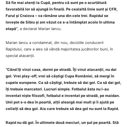
Să fie mai atenți la Cupă, pentru că sunt pe o scurtătură
favorabilă lor să ajungă în finală. Pe cealaltă linie sunt și CFR,
Farul și Craiova – va rămâne una din cele trei. Rapidul se
lovește de Sibiu și am văzut ce s-a întâmplat acolo în ultima
etapă”
, a declarat Marian Iancu.
Marian Iancu a condamnat, din nou, deciziile conducerii
Rapidului, care a ales să vândă majoritatea jucătorilor buni, în
special atacanții.
“Când îți vinzi casa, dormi pe stradă. Îți vinzi atacanții, nu dai
gol. Vrei play-off, vrei să câștigi Cupa României, să mergi în
cupele europene. Ca să câștigi, trebuie să dai gol. Ca să dai gol,
îți trebuie marcatori. Lucruri simple. Fotbalul ăsta nu l-au
inventat niște filozofi, fotbalul e inventat pe stradă, pe maidan.
Unii pot s-o dea în poartă, alții aleargă mai mult și îi ajută pe
ceilalți să dea gol. Aia care trebuie să dea gol nu sunt la Rapid.
Rapid nu dă gol. În ultimele două meciuri, un șut pe poartă. Stă