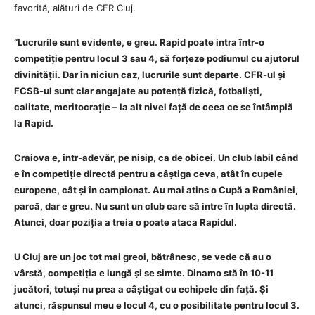
favorită, alături de CFR Cluj.
“Lucrurile sunt evidente, e greu. Rapid poate intra într-o
competiție pentru locul 3 sau 4, să forțeze podiumul cu ajutorul
divinității. Dar în niciun caz, lucrurile sunt departe. CFR-ul și
FCSB-ul sunt clar angajate au potență fizică, fotbaliști,
calitate, meritocrație – la alt nivel față de ceea ce se întâmplă
la Rapid.
Craiova e, într-adevăr, pe nisip, ca de obicei. Un club labil când
e în competiție directă pentru a câștiga ceva, atât în cupele
europene, cât și în campionat. Au mai atins o Cupă a României,
parcă, dar e greu. Nu sunt un club care să intre în lupta directă.
Atunci, doar poziția a treia o poate ataca Rapidul.
U Cluj are un joc tot mai greoi, bătrânesc, se vede că au o
vârstă, competiția e lungă și se simte. Dinamo stă în 10-11
jucători, totuși nu prea a câștigat cu echipele din față. Și
atunci, răspunsul meu e locul 4, cu o posibilitate pentru locul 3.