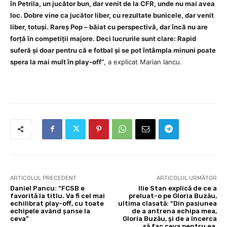
în Petrila, un jucător bun, dar venit de la CFR, unde nu mai avea
loc. Dobre vine ca jucător liber, cu rezultate bunicele, dar venit
liber, totuși. Rareș Pop – băiat cu perspectivă, dar încă nu are
forță în competiții majore. Deci lucrurile sunt clare: Rapid
suferă și doar pentru că e fotbal și se pot întâmpla minuni poate
spera la mai mult în play-off”
, a explicat Marian Iancu.
ARTICOLUL PRECEDENT
ARTICOLUL URMĂTOR
Daniel Pancu: “FCSB e
Ilie Stan explică de ce a
favorită la titlu. Va fi cel mai
preluat-o pe Gloria Buzău,
echilibrat play-off, cu toate
ultima clasată: “Din pasiunea
echipele având șanse la
de a antrena echipa mea,
ceva”
Gloria Buzău, și de a încerca
să fac ceva pentru ea,