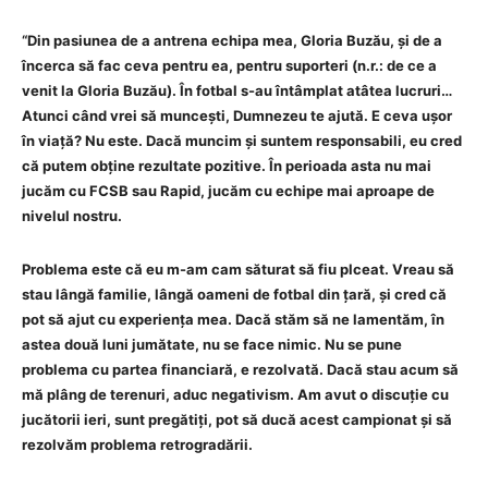
“Din pasiunea de a antrena echipa mea, Gloria Buzău, și de a
încerca să fac ceva pentru ea, pentru suporteri (n.r.: de ce a
venit la Gloria Buzău). În fotbal s-au întâmplat atâtea lucruri…
Atunci când vrei să muncești, Dumnezeu te ajută. E ceva ușor
în viață? Nu este. Dacă muncim și suntem responsabili, eu cred
că putem obține rezultate pozitive. În perioada asta nu mai
jucăm cu FCSB sau Rapid, jucăm cu echipe mai aproape de
nivelul nostru.
Problema este că eu m-am cam săturat să fiu plceat. Vreau să
stau lângă familie, lângă oameni de fotbal din țară, și cred că
pot să ajut cu experiența mea. Dacă stăm să ne lamentăm, în
astea două luni jumătate, nu se face nimic. Nu se pune
problema cu partea financiară, e rezolvată. Dacă stau acum să
mă plâng de terenuri, aduc negativism. Am avut o discuție cu
jucătorii ieri, sunt pregătiți, pot să ducă acest campionat și să
rezolvăm problema retrogradării.