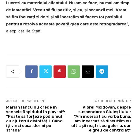
Lucrezi cu materialul clientului. Nu am ce face, nu mai am timp
de lamentări. Vreau să fiu pozitiv, și eu, și secunzii mei. Vrem
să fim focusați zi de zi și să încercăm să facem tot posibilul
pentru a rezolva această povară grea care este retrogradarea”
,
a explicat Ilie Stan.
ARTICOLUL PRECEDENT
ARTICOLUL URMĂTOR
Marian Iancu nu crede în
Viorel Moldovan, despre
șansele Rapidului în play-off:
suspendarea Giuleștiului:
“Poate să forțeze podiumul
“Am încercat cu vorba bună,
cu ajutorul divinității. Când
am încercat să discutăm cu
îți vinzi casa, dormi pe
ultrașii noștri, cu galeria, dar
stradă”
e greu de controlat”