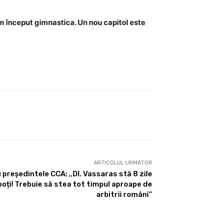
m început gimnastica. Un nou capitol este
ARTICOLUL URMĂTOR
președintele CCA: ,,Dl. Vassaras stă 8 zile
 poți! Trebuie să stea tot timpul aproape de
arbitrii români”