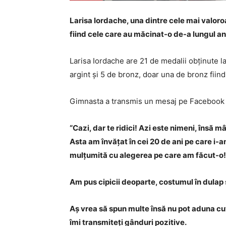
Larisa Iordache, una dintre cele mai valoro
fiind cele care au măcinat-o de-a lungul an
Larisa Iordache are 21 de medalii obținute 
argint și 5 de bronz, doar una de bronz fiin
Gimnasta a transmis un mesaj pe Facebook î
“Cazi, dar te ridici! Azi este nimeni, însă m
Asta am învățat în cei 20 de ani pe care i-
mulțumită cu alegerea pe care am făcut-o! E
Am pus cipicii deoparte, costumul în dulap 
Aș vrea să spun multe însă nu pot aduna cuvi
îmi transmiteți gânduri pozitive.