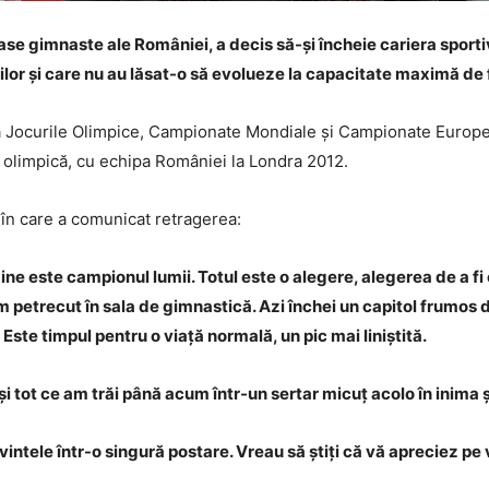
ase gimnaste ale României, a decis să-și încheie cariera sportiv
ilor și care nu au lăsat-o să evolueze la capacitate maximă de 
la Jocurile Olimpice, Campionate Mondiale și Campionate Europe
d olimpică, cu echipa României la Londra 2012.
n care a comunicat retragerea:
âine este campionul lumii. Totul este o alegere, alegerea de a fi c
am petrecut în sala de gimnastică. Azi închei un capitol frumos
ste timpul pentru o viață normală, un pic mai liniștită.
și tot ce am trăi până acum într-un sertar micuț acolo în inima 
ntele într-o singură postare. Vreau să știți că vă apreciez pe vo