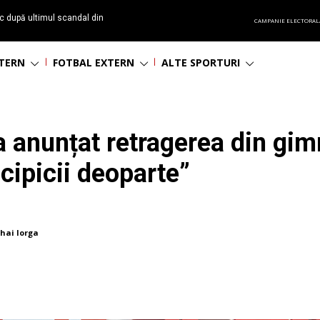
c după ultimul scandal din
CAMPANIE ELECTORAL
t echipă satelit”
NTERN
FOTBAL EXTERN
ALTE SPORTURI
a anunțat retragerea din gim
cipicii deoparte”
hai Iorga