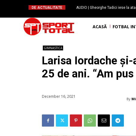
DE ACTUALITATE
AUDIO | Gheorghe Tadici iese la ata
handbal: ”Rapid și-a făcu
ACASĂ
FOTBAL I
GIMNASTICĂ
Larisa Iordache și-
25 de ani. “Am pus 
December 16, 2021
By
Mi