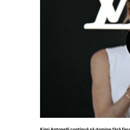
Kimi Antonelli continuă să domine fără fis