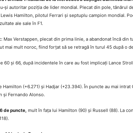
și autoritar poziția de lider mondial. Plecat din pole, tânărul de 
Lewis Hamilton, pilotul Ferrari și septuplu campion mondial. Po
zultate ale sale în F1.
: Max Verstappen, plecat din prima linie, a abandonat încă din 
ut mai mult noroc, fiind forțat să se retragă în turul 45 după o 
le 60 și 66, după incidentele în care au fost implicați Lance Strol
e Hamilton (+6.271) și Hadjar (+23.394). În puncte au mai intrat 
n și Fernando Alonso.
56 de puncte,
mult în fața lui Hamilton (90) și Russell (88). La 
118).