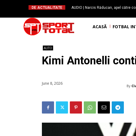
DE ACTUALITATE
AUDIO | Narcis Răducan, apel către co
spus stop!”. Măsurile care pot rev
ACASĂ
FOTBAL I
AUTO
Kimi Antonelli con
June 8, 2026
By
Cl