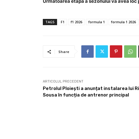
Următoarea etapă a sezonului va avea loc pe
TAGS
F1
f1 2026
formula 1
formula 1 2026
Share
ARTICOLUL PRECEDENT
Petrolul Ploiești a anunțat instalarea lui 
Sousa în funcția de antrenor principal