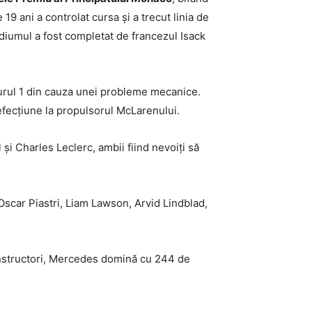
19 ani a controlat cursa și a trecut linia de
diumul a fost completat de francezul Isack
turul 1 din cauza unei probleme mecanice.
defecțiune la propulsorul McLarenului.
l și Charles Leclerc, ambii fiind nevoiți să
Oscar Piastri, Liam Lawson, Arvid Lindblad,
constructori, Mercedes domină cu 244 de