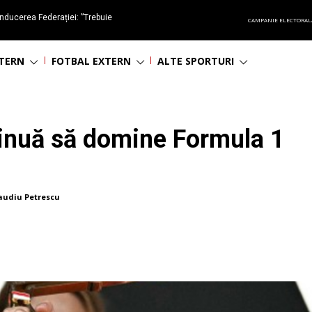
nducerea Federației: ”Trebuie
CAMPANIE ELECTORAL
oluționa fotbalul românesc
NTERN
FOTBAL EXTERN
ALTE SPORTURI
tinuă să domine Formula 1
audiu Petrescu