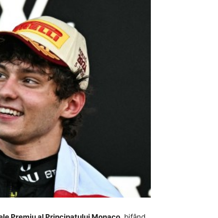
rele Premiu al Principatului Monaco
, bifând