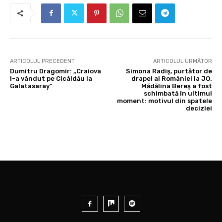
ARTICOLUL PRECEDENT
ARTICOLUL URMĂTOR
Dumitru Dragomir: „Craiova
Simona Radiş, purtător de
l-a vândut pe Cicâldău la
drapel al României la JO.
Galatasaray”
Mădălina Bereş a fost
schimbată în ultimul
moment: motivul din spatele
deciziei