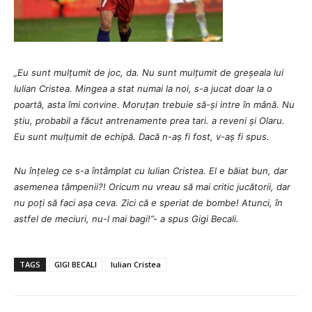
„Eu sunt mulțumit de joc, da. Nu sunt mulțumit de greșeala lui
Iulian Cristea. Mingea a stat numai la noi, s-a jucat doar la o
poartă, asta îmi convine. Moruțan trebuie să-și intre în mână. Nu
știu, probabil a făcut antrenamente prea tari. a reveni și Olaru.
Eu sunt mulțumit de echipă. Dacă n-aș fi fost, v-aș fi spus.
Nu înțeleg ce s-a întâmplat cu Iulian Cristea. El e băiat bun, dar
asemenea tâmpenii?! Oricum nu vreau să mai critic jucătorii, dar
nu poți să faci așa ceva. Zici că e speriat de bombe! Atunci, în
astfel de meciuri, nu-l mai bagi!”- a spus Gigi Becali.
TAGS
GIGI BECALI
Iulian Cristea