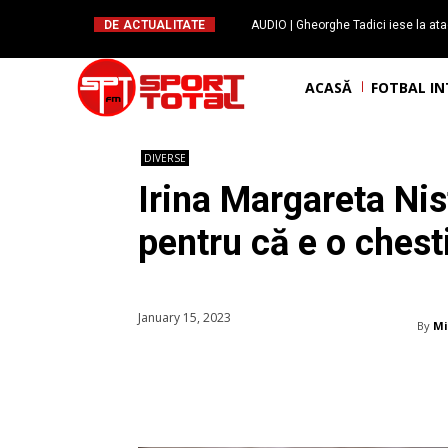
DE ACTUALITATE
AUDIO | Gheorghe Tadici iese la ata
handbal: ”Rapid și-a făcu
ACASĂ
FOTBAL I
DIVERSE
Irina Margareta Nis
pentru că e o ches
January 15, 2023
By
Mi