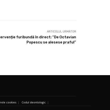
ARTICOLUL URMĂTOR
ervenție furibundă în direct: “De Octavian
Popescu se alesese praful”
ierele cookies
|
Codul deontologic
|