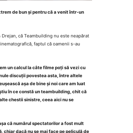
trem de bun și pentru că a venit într-un
cis Drejan, că Teambuilding nu este neapărat
 cinematografică, faptul că oamenii s-au
em un calcul la câte filme poți să vezi cu
mule discuții povestea asta, între altele
reușească așa de bine și noi care am luat
știu în ce constă un teambuilding, chit că
e chestii sinistre, ceea aici nu se
așa că numărul spectatorilor a fost mult
lă, chiar dacă nu se mai face pe peliculă de