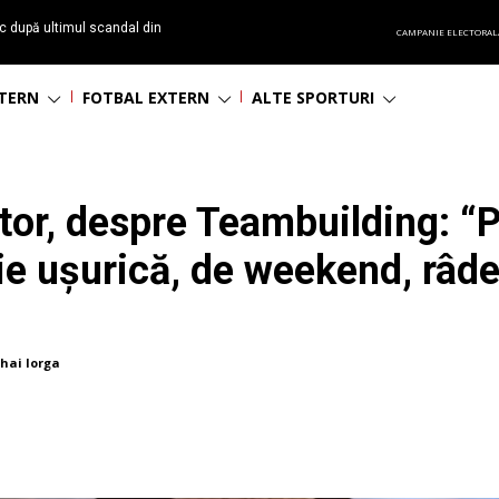
c după ultimul scandal din
CAMPANIE ELECTORAL
t echipă satelit”
NTERN
FOTBAL EXTERN
ALTE SPORTURI
tor, despre Teambuilding: “P
tie ușurică, de weekend, râ
hai Iorga