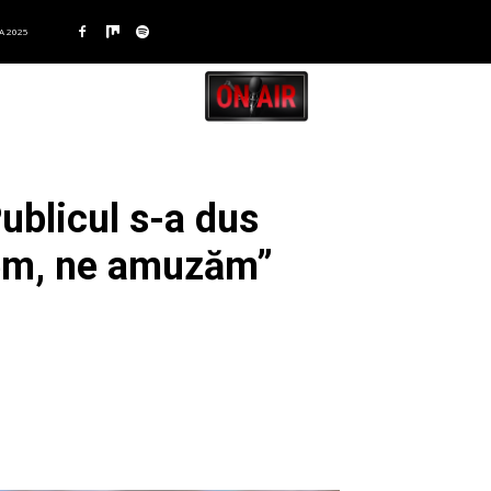
A 2025
ublicul s-a dus
dem, ne amuzăm”