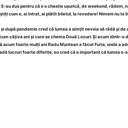
 S-au dus pentru că e o chestie ușurică, de weekend, râdem, n
 știți cum e, ai intrat, ai plătit biletul, la revedere! Nimeni nu t
i după pandemie cred că lumea a simțit nevoia să râdă și de ai
cum câțiva ani și care se chema Două Lozuri. Și acum dintr-o da
 acum foarte mulți ani Radu Muntean a făcut Furia, unde a adu
vadă lucruri foarte diferite, eu cred că e important că lumea s-