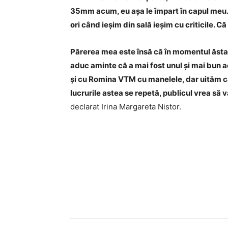
35mm acum, eu așa le împart în capul meu.
ori când ieșim din sală ieșim cu criticile. Că
Părerea mea este însă că în momentul ăsta ș
aduc aminte că a mai fost unul și mai bun a
și cu Romina VTM cu manelele, dar uităm că
lucrurile astea se repetă, publicul vrea să 
declarat Irina Margareta Nistor.