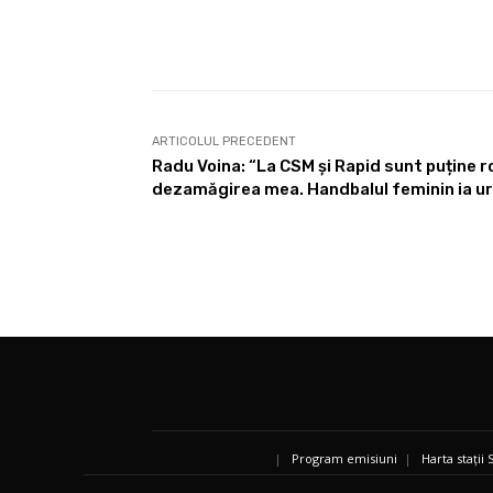
Share
ARTICOLUL PRECEDENT
Radu Voina: “La CSM și Rapid sunt puține 
dezamăgirea mea. Handbalul feminin ia ur
|
Program emisiuni
|
Harta stații