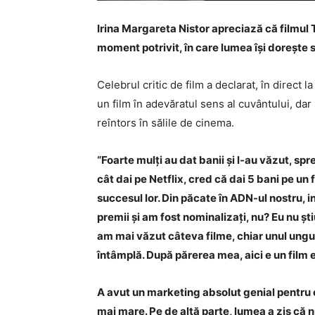
Irina Margareta Nistor apreciază că filmul 
moment potrivit, în care lumea își dorește 
Celebrul critic de film a declarat, în direc
un film în adevăratul sens al cuvântului, da
reîntors în sălile de cinema.
“Foarte mulți au dat banii și l-au văzut, spr
cât dai pe Netflix, cred că dai 5 bani pe un 
succesul lor. Din păcate în ADN-ul nostru, 
premii și am fost nominalizați, nu? Eu nu șt
am mai văzut câteva filme, chiar unul ungur
întâmplă. După părerea mea, aici e un film e
A avut un marketing absolut genial pentru 
mai mare. Pe de altă parte, lumea a zis că n