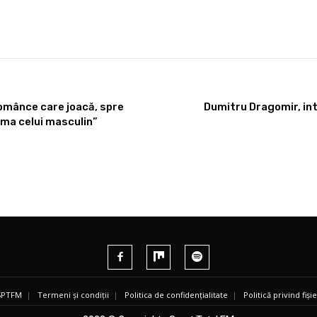
românce care joacă, spre
Dumitru Dragomir, int
ma celui masculin”
 SPTFM
|
Termeni și condiții
|
Politica de confidențialitate
|
Politică privind fiș