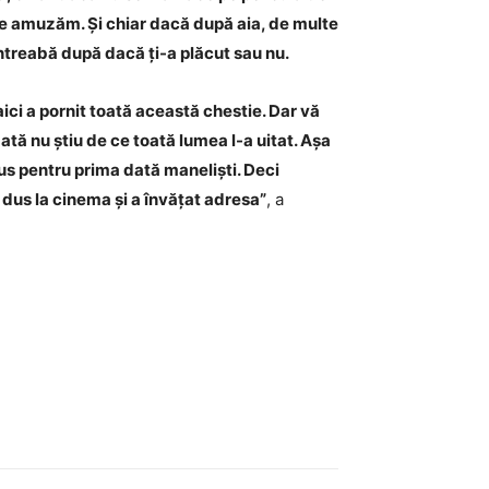
e amuzăm. Și chiar dacă după aia, de multe
e întreabă după dacă ți-a plăcut sau nu.
ci a pornit toată această chestie. Dar vă
tă nu știu de ce toată lumea l-a uitat. Așa
s pentru prima dată maneliști. Deci
a dus la cinema și a învățat adresa”
, a