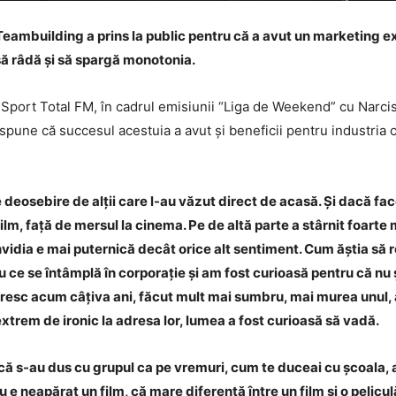
Teambuilding a prins la public pentru că a avut un marketing ex
să râdă și să spargă monotonia.
t la Sport Total FM, în cadrul emisiunii “Liga de Weekend” cu Nar
r spune că succesul acestuia a avut și beneficii pentru industria
e deosebire de alții care l-au văzut direct de acasă. Și dacă fac
film, față de mersul la cinema. Pe de altă parte a stârnit foarte 
invidia e mai puternică decât orice alt sentiment. Cum ăștia să 
iu ce se întâmplă în corporație și am fost curioasă pentru că nu 
esc acum câțiva ani, făcut mult mai sumbru, mai murea unul, alt
xtrem de ironic la adresa lor, lumea a fost curioasă să vadă.
că s-au dus cu grupul ca pe vremuri, cum te duceai cu școala, 
u e neapărat un film, că mare diferență între un film și o pelicu