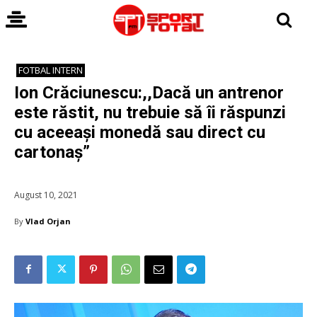
FOTBAL INTERN
Ion Crăciunescu:,,Dacă un antrenor
este răstit, nu trebuie să îi răspunzi
cu aceeași monedă sau direct cu
cartonaș”
August 10, 2021
By
Vlad Orjan