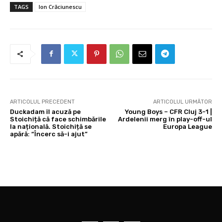
TAGS
Ion Crăciunescu
ARTICOLUL PRECEDENT
ARTICOLUL URMĂTOR
Duckadam îl acuză pe
Young Boys – CFR Cluj 3-1 |
Stoichiță că face schimbările
Ardelenii merg în play-off-ul
la națională. Stoichiță se
Europa League
apără: “Încerc să-i ajut”