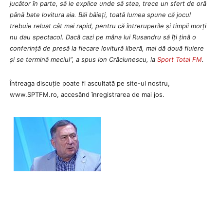
jucător în parte, să le explice unde să stea, trece un sfert de oră
până bate lovitura aia. Băi băieți, toată lumea spune că jocul
trebuie reluat cât mai rapid, pentru că întreruperile și timpii morți
nu dau spectacol. Dacă cazi pe mâna lui Rusandru să îți țină o
conferință de presă la fiecare lovitură liberă, mai dă două fluiere
și se termină meciul”, a spus Ion Crăciunescu, la
Sport Total FM
.
Întreaga discuție poate fi ascultată pe site-ul nostru,
www.SPTFM.ro, accesând înregistrarea de mai jos.