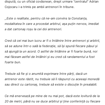
dispută, cu un oficial covăsnean, drept urmare ”centralul” Adrian
Cojocaru i-a trimis pe ambii antrenori în tribune.
,,Este o realitate, pentru că ne-am convins la Constanța,
modalitatea în care a procedat arbitrul, așa puțin nervos, imediat
a dat cartonaș roșu la cei doi antrenori.
Cred că cel mai bun lucru ar fi o întâlnire între antrenori și arbitrii,
să se adune într-o sală la federație, să își spună fiecare păsul și
să ajungă la un acord. O astfel de întâlnire ar fi foarte bună, noi
mai făceam astfel de întâlniri și eu cred că randamentul a fost
foarte bun.
Trebuie să fie și o anumită exprimare între părți, dacă un
antrenor este răstit, nu trebuie să îi răspunzi cu aceeași monedă
sau direct cu cartonaș, trebuie să existe o discuție în prealabili.
Ce mă enervează pe mine de nu mai pot, dacă este lovitură de la
20 de metri, până nu se duce arbitrul și ține conferință cu fiecare